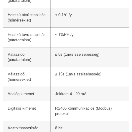
(páratartalom)
Hosszú távú stabilitás
≤ 0.1℃ /y
(hőmérséklet)
Hosszú távú stabilitás
≤ 1%RH /y
(páratartalom)
Válaszidő
≤ 8s (1m/s szélsebesség)
(páratartalom)
Válaszidő
≤ 15s (1m/s szélsebesség)
(hőmérséklet)
Analóg kimenet
Jeláram 4 - 20 mA
Digitális kimenet
RS485 kommunikációs (Modbus)
protokoll
Adatbithosszúság
8 bit