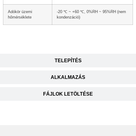
Adókör üzemi
-20 ℃ ~ +60 ℃, 0%RH ~ 95%RH (nem
hőmérséklete
kondenzáció)
TELEPÍTÉS
ALKALMAZÁS
FÁJLOK LETÖLTÉSE