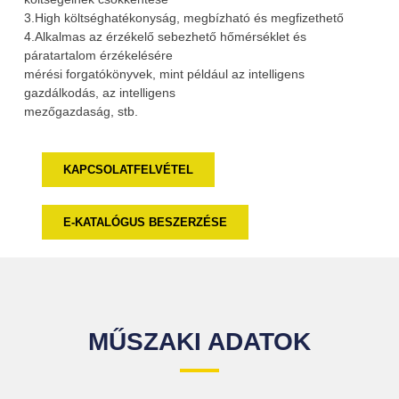
3.High költséghatékonyság, megbízható és megfizethető
4.Alkalmas az érzékelő sebezhető hőmérséklet és
páratartalom érzékelésére
mérési forgatókönyvek, mint például az intelligens
gazdálkodás, az intelligens
mezőgazdaság, stb.
KAPCSOLATFELVÉTEL
E-KATALÓGUS BESZERZÉSE
MŰSZAKI ADATOK