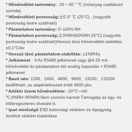
* Hőmérséklet-tartomány:
-20 ~ 60 ° ℃ (műanyag csatlakozó
szonda)
* Hőmérsékleti pontosság:
土0.3° ℃ (25°C) , (nagyobb
pontosság testre szabható)
* Páratartalom tartomány:
0~100% RH
* Páratartalom pontosság:
土3%RH(60%RH,25°C) (nagyobb
pontosság testre szabható)Hosszú távú hőmérséklet-stabilitás:
≤0,1°C/év
* Hosszú távú páratartalom-stabilitás:
≤1%RH/y
* Jelkimenet
: ①Az RS485 jelkimenet vagy @4-20 mA
hőmérséklet és páratartalom két analóg kapacitás + RS485
jelkimenet
* Baud rate:
1200、2400、4800、9600、19200、115200
beállítható, az alapértelmezett érték 9600 pbs.
* Adókör üzemi hőmérséklete:
-20°C~+60
℃,0%RH~95%RH,Nem csomós harmat Támogatja az egy- és
többregiszteres olvasást is.
*
Ipari minőségű
ESD biztonsági védelem és tápegység
fordított védelmi kialakítása