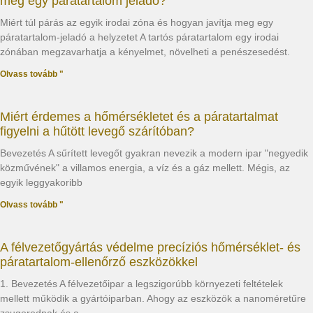
meg egy páratartalom jeladó?
Miért túl párás az egyik irodai zóna és hogyan javítja meg egy
páratartalom-jeladó a helyzetet A tartós páratartalom egy irodai
zónában megzavarhatja a kényelmet, növelheti a penészesedést.
Olvass tovább "
Miért érdemes a hőmérsékletet és a páratartalmat
figyelni a hűtött levegő szárítóban?
Bevezetés A sűrített levegőt gyakran nevezik a modern ipar "negyedik
közművének" a villamos energia, a víz és a gáz mellett. Mégis, az
egyik leggyakoribb
Olvass tovább "
A félvezetőgyártás védelme precíziós hőmérséklet- és
páratartalom-ellenőrző eszközökkel
1. Bevezetés A félvezetőipar a legszigorúbb környezeti feltételek
mellett működik a gyártóiparban. Ahogy az eszközök a nanoméretűre