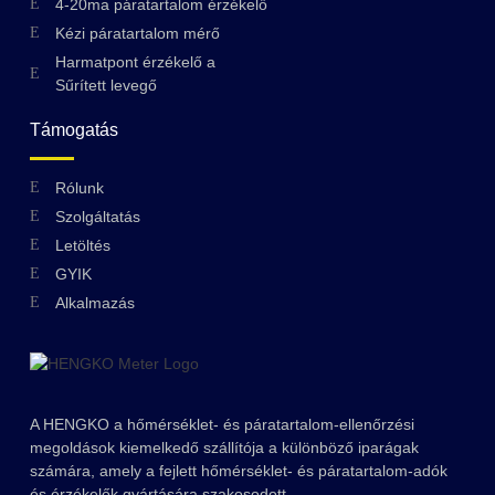
4-20ma páratartalom érzékelő
Kézi páratartalom mérő
Harmatpont érzékelő a
Sűrített levegő
Támogatás
Rólunk
Szolgáltatás
Letöltés
GYIK
Swedish
Alkalmazás
Greek
Ukrainian
Polish
A HENGKO a hőmérséklet- és páratartalom-ellenőrzési
Lithuanian
megoldások kiemelkedő szállítója a különböző iparágak
Romanian
számára, amely a fejlett hőmérséklet- és páratartalom-adók
és érzékelők gyártására szakosodott.