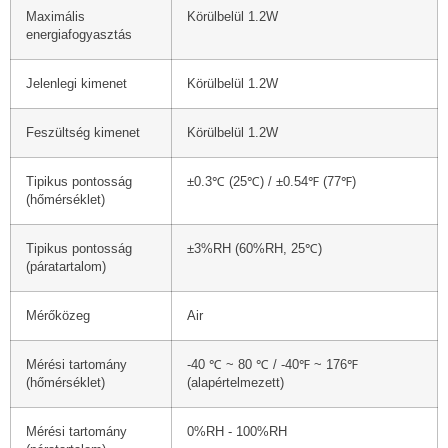
Maximális
Körülbelül 1.2W
energiafogyasztás
Jelenlegi kimenet
Körülbelül 1.2W
Feszültség kimenet
Körülbelül 1.2W
Tipikus pontosság
±0.3℃ (25℃) / ±0.54℉ (77℉)
(hőmérséklet)
Tipikus pontosság
±3%RH (60%RH, 25℃)
(páratartalom)
Mérőközeg
Air
Mérési tartomány
-40 ℃ ~ 80 ℃ / -40℉ ~ 176℉
(hőmérséklet)
(alapértelmezett)
Mérési tartomány
0%RH - 100%RH