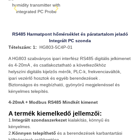
RS485 Harmatpont hőmérséklet és páratartalom jeladó
Integrált PC szonda
Tételszám: 1:
HG803-5C4P-01
A HG803 szabványos ipari interfész RS485 digitális jelkimenet
és 4-20mA , és csatlakoztatható a következőkhöz
helyszíni digitális kijelzős mérők, PLC-k, frekvenciaváltók,
ipari vezérlő hosztok és egyéb berendezések .
Biztonságos és megbízható, gyönyörű megjelenéssel és
kényelmes telepítés.
4-20mA + Modbus RS485 Mindkét kimenet
A termék kiemelkedő jellemzői:
1.
Integrált szondaszerkezet
kialakítás, könnyű és
kényelmes.
2.
Könnyen telepíthető
és a berendezések karbantartási
költségeinek csökkentése