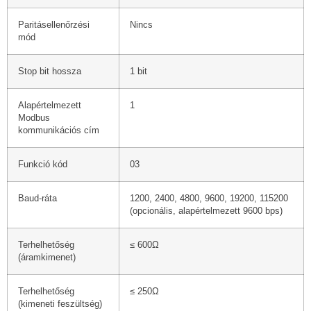
Paritásellenőrzési
Nincs
mód
Stop bit hossza
1 bit
Alapértelmezett
1
Modbus
kommunikációs cím
Funkció kód
03
Baud-ráta
1200, 2400, 4800, 9600, 19200, 115200
(opcionális, alapértelmezett 9600 bps)
Terhelhetőség
≤ 600Ω
(áramkimenet)
Terhelhetőség
≤ 250Ω
(kimeneti feszültség)