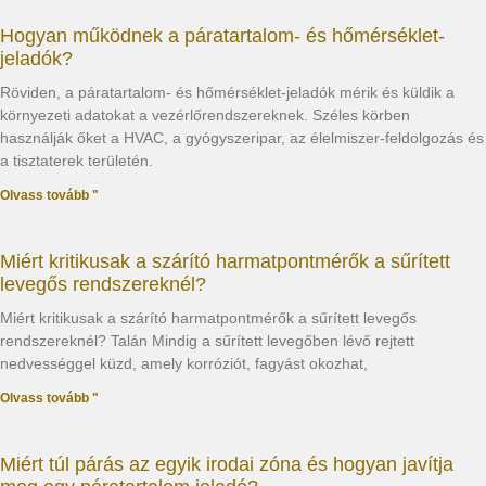
Hogyan működnek a páratartalom- és hőmérséklet-
jeladók?
Röviden, a páratartalom- és hőmérséklet-jeladók mérik és küldik a
környezeti adatokat a vezérlőrendszereknek. Széles körben
használják őket a HVAC, a gyógyszeripar, az élelmiszer-feldolgozás és
a tisztaterek területén.
Olvass tovább "
Miért kritikusak a szárító harmatpontmérők a sűrített
levegős rendszereknél?
Miért kritikusak a szárító harmatpontmérők a sűrített levegős
rendszereknél? Talán Mindig a sűrített levegőben lévő rejtett
nedvességgel küzd, amely korróziót, fagyást okozhat,
Olvass tovább "
Miért túl párás az egyik irodai zóna és hogyan javítja