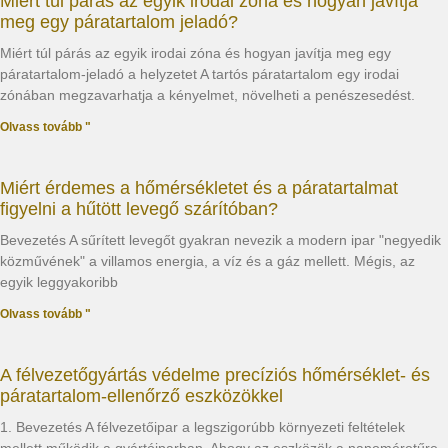
Miért túl párás az egyik irodai zóna és hogyan javítja
meg egy páratartalom jeladó?
Miért túl párás az egyik irodai zóna és hogyan javítja meg egy
páratartalom-jeladó a helyzetet A tartós páratartalom egy irodai
zónában megzavarhatja a kényelmet, növelheti a penészesedést.
Olvass tovább "
Miért érdemes a hőmérsékletet és a páratartalmat
figyelni a hűtött levegő szárítóban?
Bevezetés A sűrített levegőt gyakran nevezik a modern ipar "negyedik
közművének" a villamos energia, a víz és a gáz mellett. Mégis, az
egyik leggyakoribb
Olvass tovább "
A félvezetőgyártás védelme precíziós hőmérséklet- és
páratartalom-ellenőrző eszközökkel
1. Bevezetés A félvezetőipar a legszigorúbb környezeti feltételek