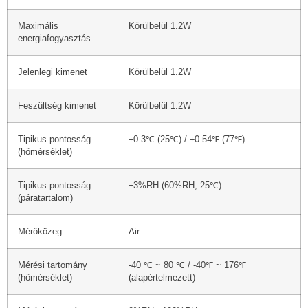
Maximális
Körülbelül 1.2W
energiafogyasztás
Jelenlegi kimenet
Körülbelül 1.2W
Feszültség kimenet
Körülbelül 1.2W
Tipikus pontosság
±0.3℃ (25℃) / ±0.54℉ (77℉)
(hőmérséklet)
Tipikus pontosság
±3%RH (60%RH, 25℃)
(páratartalom)
Mérőközeg
Air
Mérési tartomány
-40 ℃ ~ 80 ℃ / -40℉ ~ 176℉
(hőmérséklet)
(alapértelmezett)