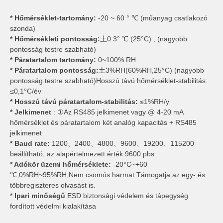
* Hőmérséklet-tartomány:
-20 ~ 60 ° ℃ (műanyag csatlakozó
szonda)
* Hőmérsékleti pontosság:
土0.3° ℃ (25°C) , (nagyobb
pontosság testre szabható)
* Páratartalom tartomány:
0~100% RH
* Páratartalom pontosság:
土3%RH(60%RH,25°C) (nagyobb
pontosság testre szabható)Hosszú távú hőmérséklet-stabilitás:
≤0,1°C/év
* Hosszú távú páratartalom-stabilitás:
≤1%RH/y
* Jelkimenet
: ①Az RS485 jelkimenet vagy @ 4-20 mA
hőmérséklet és páratartalom két analóg kapacitás + RS485
jelkimenet
* Baud rate:
1200、2400、4800、9600、19200、115200
beállítható, az alapértelmezett érték 9600 pbs.
* Adókör üzemi hőmérséklete:
-20°C~+60
℃,0%RH~95%RH,Nem csomós harmat Támogatja az egy- és
többregiszteres olvasást is.
*
Ipari minőségű
ESD biztonsági védelem és tápegység
fordított védelmi kialakítása