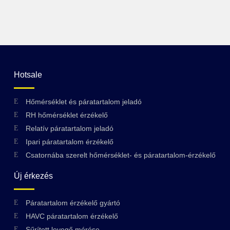
Hotsale
Hőmérséklet és páratartalom jeladó
RH hőmérséklet érzékelő
Relatív páratartalom jeladó
Ipari páratartalom érzékelő
Csatornába szerelt hőmérséklet- és páratartalom-érzékelő
Új érkezés
Páratartalom érzékelő gyártó
HAVC páratartalom érzékelő
Sűrített levegő mérése