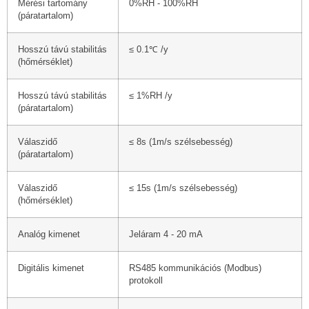
Mérési tartomány
0%RH - 100%RH
(páratartalom)
Hosszú távú stabilitás
≤ 0.1℃ /y
(hőmérséklet)
Hosszú távú stabilitás
≤ 1%RH /y
(páratartalom)
Válaszidő
≤ 8s (1m/s szélsebesség)
(páratartalom)
Válaszidő
≤ 15s (1m/s szélsebesség)
(hőmérséklet)
Analóg kimenet
Jeláram 4 - 20 mA
Digitális kimenet
RS485 kommunikációs (Modbus)
protokoll