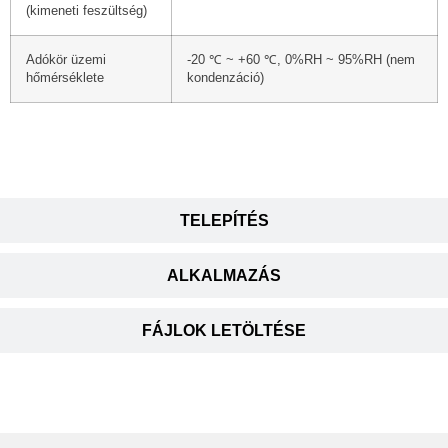
(kimeneti feszültség)
Adókör üzemi
-20 ℃ ~ +60 ℃, 0%RH ~ 95%RH (nem
hőmérséklete
kondenzáció)
TELEPÍTÉS
ALKALMAZÁS
FÁJLOK LETÖLTÉSE