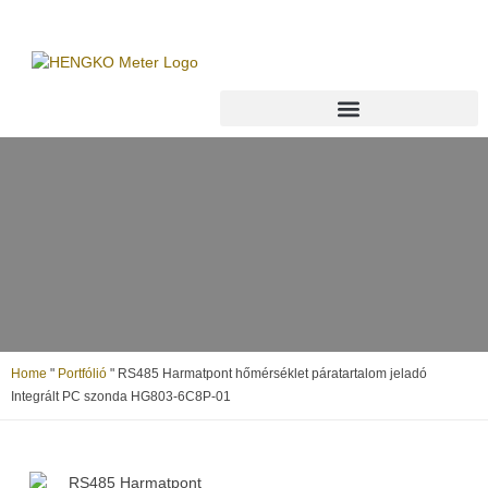
Home
"
Portfólió
"
RS485 Harmatpont hőmérséklet páratartalom jeladó
Integrált PC szonda HG803-6C8P-01