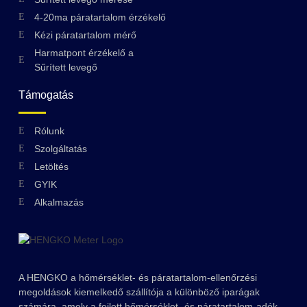
4-20ma páratartalom érzékelő
Kézi páratartalom mérő
Harmatpont érzékelő a
Sűrített levegő
Támogatás
Rólunk
Szolgáltatás
Letöltés
GYIK
Swedish
Alkalmazás
Greek
Ukrainian
Polish
A HENGKO a hőmérséklet- és páratartalom-ellenőrzési
Lithuanian
megoldások kiemelkedő szállítója a különböző iparágak
Romanian
számára, amely a fejlett hőmérséklet- és páratartalom-adók