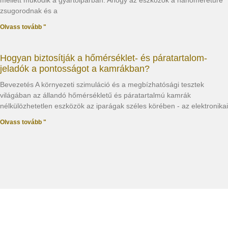
mellett működik a gyártóiparban. Ahogy az eszközök a nanoméretűre
zsugorodnak és a
Olvass tovább "
Hogyan biztosítják a hőmérséklet- és páratartalom-
jeladók a pontosságot a kamrákban?
Bevezetés A környezeti szimuláció és a megbízhatósági tesztek
világában az állandó hőmérsékletű és páratartalmú kamrák
nélkülözhetetlen eszközök az iparágak széles körében - az elektronikai
Olvass tovább "