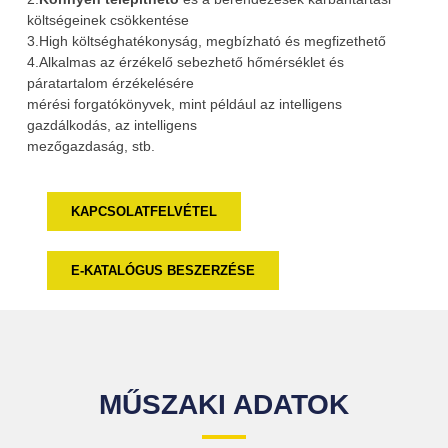
költségeinek csökkentése
3.High költséghatékonyság, megbízható és megfizethető
4.Alkalmas az érzékelő sebezhető hőmérséklet és
páratartalom érzékelésére
mérési forgatókönyvek, mint például az intelligens
gazdálkodás, az intelligens
mezőgazdaság, stb.
KAPCSOLATFELVÉTEL
E-KATALÓGUS BESZERZÉSE
MŰSZAKI ADATOK