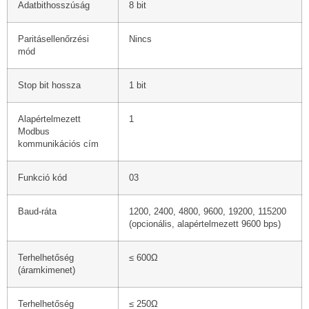
Adatbithosszúság
8 bit
Paritásellenőrzési
Nincs
mód
Stop bit hossza
1 bit
Alapértelmezett
1
Modbus
kommunikációs cím
Funkció kód
03
Baud-ráta
1200, 2400, 4800, 9600, 19200, 115200
(opcionális, alapértelmezett 9600 bps)
Terhelhetőség
≤ 600Ω
(áramkimenet)
Terhelhetőség
≤ 250Ω