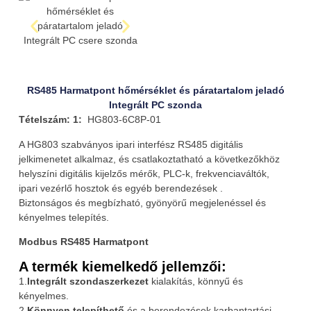
RS485 Harmatpont hőmérséklet és páratartalom jeladó
Integrált PC szonda
Tételszám: 1:
HG803-6C8P-01
A HG803 szabványos ipari interfész RS485 digitális
jelkimenetet alkalmaz, és csatlakoztatható a következőkhöz
helyszíni digitális kijelzős mérők, PLC-k, frekvenciaváltók,
ipari vezérlő hosztok és egyéb berendezések .
Biztonságos és megbízható, gyönyörű megjelenéssel és
kényelmes telepítés.
Modbus RS485 Harmatpont
A termék kiemelkedő jellemzői:
1.
Integrált szondaszerkezet
kialakítás, könnyű és
kényelmes.
2.
Könnyen telepíthető
és a berendezések karbantartási