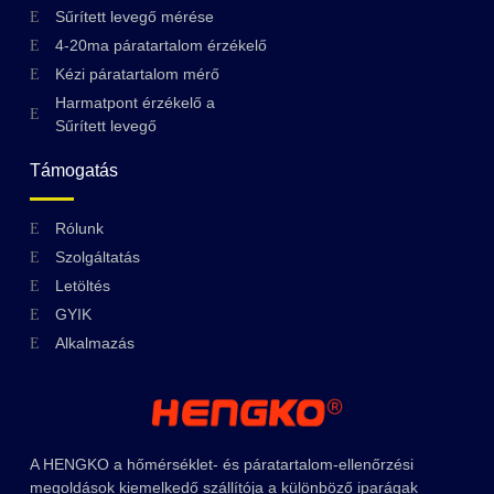
Sűrített levegő mérése
4-20ma páratartalom érzékelő
Kézi páratartalom mérő
Harmatpont érzékelő a
Sűrített levegő
Támogatás
Swedish
Rólunk
Szolgáltatás
Greek
Letöltés
Ukrainian
GYIK
Polish
Alkalmazás
Lithuanian
Romanian
Korean
A HENGKO a hőmérséklet- és páratartalom-ellenőrzési
Japanese
megoldások kiemelkedő szállítója a különböző iparágak