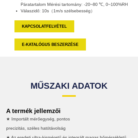
Páratartalom Mérési tartomány: -20~80 ℃, 0~100%RH
Válaszidő: 10s（1m/s szélsebesség）
KAPCSOLATFELVÉTEL
E-KATALÓGUS BESZERZÉSE
MŰSZAKI ADATOK
A termék jellemzői
★ Importált mérőegység, pontos
precizitás, széles hatótávolság
★ Az eredeti ultra-kisméretű és integrált magas hőmérsékletű