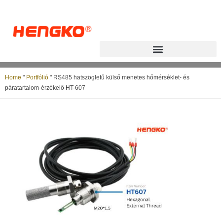
Home
"
Portfólió
"
RS485 hatszögletű külső menetes hőmérséklet- és
páratartalom-érzékelő HT-607