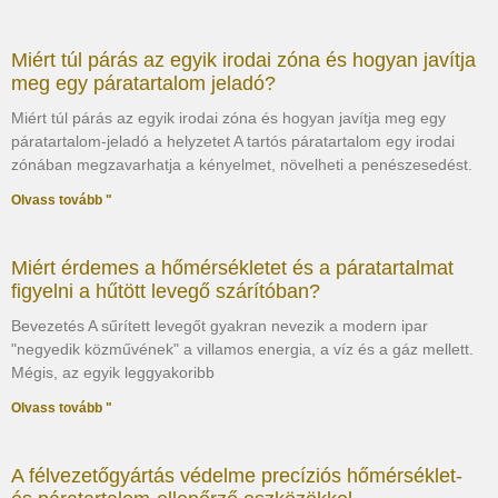
Miért túl párás az egyik irodai zóna és hogyan javítja
meg egy páratartalom jeladó?
Miért túl párás az egyik irodai zóna és hogyan javítja meg egy
páratartalom-jeladó a helyzetet A tartós páratartalom egy irodai
zónában megzavarhatja a kényelmet, növelheti a penészesedést.
Olvass tovább "
Miért érdemes a hőmérsékletet és a páratartalmat
figyelni a hűtött levegő szárítóban?
Bevezetés A sűrített levegőt gyakran nevezik a modern ipar
"negyedik közművének" a villamos energia, a víz és a gáz mellett.
Mégis, az egyik leggyakoribb
Olvass tovább "
A félvezetőgyártás védelme precíziós hőmérséklet-