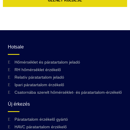
ÜZENET KÜLDÉSE
Hotsale
Hőmérséklet és páratartalom jeladó
RH hőmérséklet érzékelő
Relatív páratartalom jeladó
Ipari páratartalom érzékelő
Csatornába szerelt hőmérséklet- és páratartalom-érzékelő
Új érkezés
Páratartalom érzékelő gyártó
HAVC páratartalom érzékelő