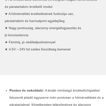
és páratartalom érzékelő modul
★ A hőmérséklet érzékelésének funkciója van,
páratartalom és harmatpont egyidejűleg
★ Nagy pontosság, alacsony energiafogyasztás és
jó konzisztencia
★ Fémhéj, jó védőteljesítménnyel
★ 4.5V ~ 24V túl széles feszültség bemenet
Pontos és sokoldalú:
A kiváló minőségű érzékelőchipekkel
felszerelt jeladó egyszerre méri pontosan a hőmérsékletet és a
páratartalmat. Következetes teljesítménye és alacsony