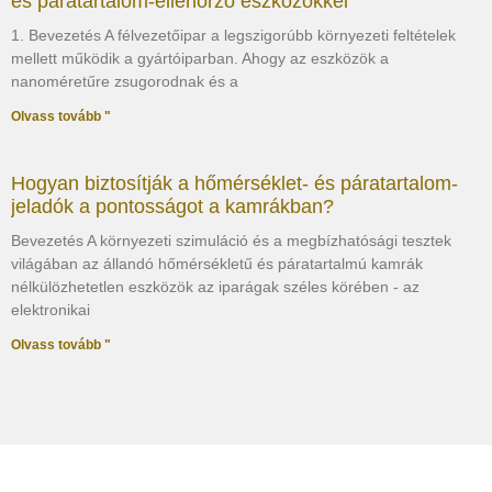
és páratartalom-ellenőrző eszközökkel
1. Bevezetés A félvezetőipar a legszigorúbb környezeti feltételek
mellett működik a gyártóiparban. Ahogy az eszközök a
nanoméretűre zsugorodnak és a
Olvass tovább "
Hogyan biztosítják a hőmérséklet- és páratartalom-
jeladók a pontosságot a kamrákban?
Bevezetés A környezeti szimuláció és a megbízhatósági tesztek
világában az állandó hőmérsékletű és páratartalmú kamrák
nélkülözhetetlen eszközök az iparágak széles körében - az
elektronikai
Olvass tovább "