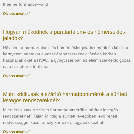
their performance—and
Olvass tovább "
Hogyan működnek a páratartalom- és hőmérséklet-
jeladók?
Röviden, a páratartalom- és hőmérséklet-jeladók mérik és küldik a
környezeti adatokat a vezérlőrendszereknek. Széles körben
használják őket a HVAC, a gyógyszeripar, az élelmiszer-feldolgozás
és a tisztaterek területén.
Olvass tovább "
Miért kritikusak a szárító harmatpontmérők a sűrített
levegős rendszereknél?
Miért kritikusak a szárító harmatpontmérők a sűrített levegős
rendszereknél? Talán Mindig a sűrített levegőben lévő rejtett
nedvességgel küzd, amely korróziót, fagyást okozhat,
Olvass tovább "