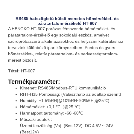
RS485 hatszögletű külső menetes hőmérséklet- és
páratartalom-érzékelő HT-607
A HENGKO HT-607 porózus fémszonda hőmérséklet- és
páratartalom-érzékelő egy sokoldalú eszköz, amelyet
szúrópróbaszerű alkalmazásokhoz és helyszíni kalibráláshoz
terveztek különböző ipari környezetben. Pontos és gyors
hőmérséklet-, relatív páratartalom- és nedvességtartalom-
mérést biztosít.
Tétel:
HT-607
Termékparaméter:
Kimenet: RS485/Modbus-RTU kommunikáció
RHT-H35 Pontosság: (Választható az adatlap szerint)
Humidity: ±1.5%RH(@10%RH~90%RH,@25℃)
Hőmérséklet: ±0,1 ℃（@25 ℃）
Harmatpont tartomány: -60~60℃
Műszaki adatok：
Üzemi feszültség (Vs): (Best12V): DC 4.5V ~ 24V
(Best12V)