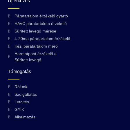
Új érkezés
Páratartalom érzékelő gyártó
HAVC páratartalom érzékelő
Sűrített levegő mérése
4-20ma páratartalom érzékelő
Kézi páratartalom mérő
Harmatpont érzékelő a
Sűrített levegő
Támogatás
Swedish
Rólunk
Szolgáltatás
Greek
Letöltés
Ukrainian
GYIK
Polish
Alkalmazás
Lithuanian