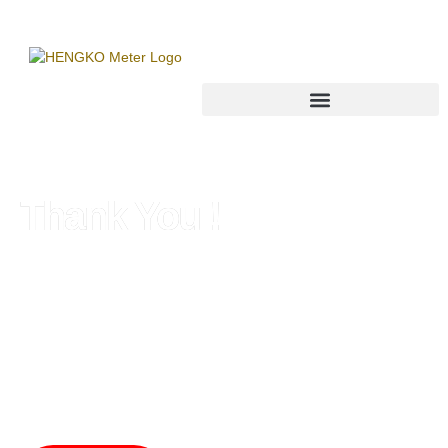
Thank You !
Thank you for your inquiry. We have received your
message regarding temperature and humidity sensor or
transmitter products.
Rest assured, we will respond within 48 hours with the
optimal solution and recommended products for your
temperature and humidity monitoring projects.