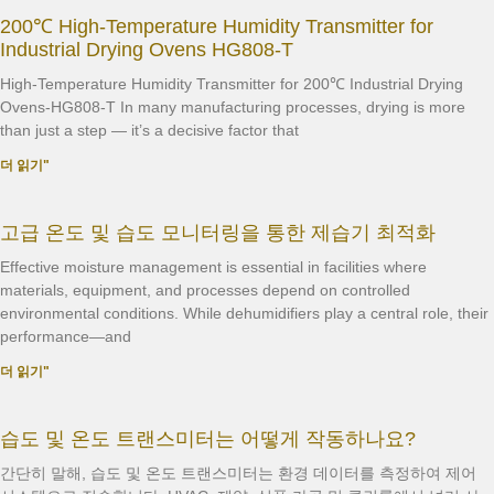
200℃ High-Temperature Humidity Transmitter for
Industrial Drying Ovens HG808-T
High-Temperature Humidity Transmitter for 200℃ Industrial Drying
Ovens-HG808-T In many manufacturing processes, drying is more
than just a step — it’s a decisive factor that
더 읽기"
고급 온도 및 습도 모니터링을 통한 제습기 최적화
Effective moisture management is essential in facilities where
materials, equipment, and processes depend on controlled
environmental conditions. While dehumidifiers play a central role, their
performance—and
더 읽기"
습도 및 온도 트랜스미터는 어떻게 작동하나요?
간단히 말해, 습도 및 온도 트랜스미터는 환경 데이터를 측정하여 제어