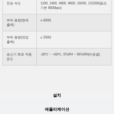
전송 속도
1200, 2400, 4800, 9600, 19200, 115200(옵션,
기본 9600bps)
부하 용량(현재
≤ 600Ω
출력)
부하 용량(전압
≤ 250Ω
출력)
송신기 회로 작동
-20℃ ~ +60℃, 0%RH ~ 95%RH(비응결)
온도
설치
애플리케이션