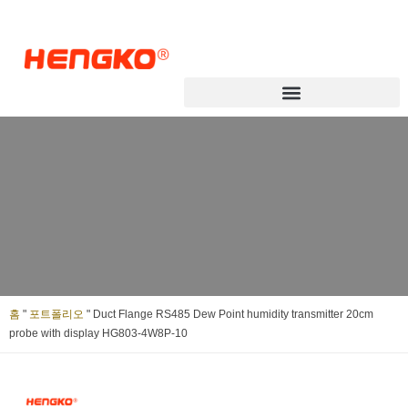
홈
"
포트폴리오
"
Duct Flange RS485 Dew Point humidity transmitter 20cm
probe with display HG803-4W8P-10