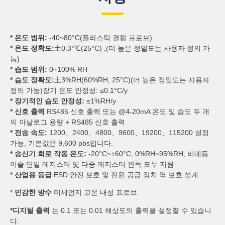
* 온도 범위:
-40~80°C(플라스틱 결합 프로브)
* 온도 정확도:
土0.3°℃(25°C) ,(더 높은 정밀도는 사용자 정의 가
능)
* 습도 범위:
0~100% RH
* 습도 정확도:
土3%RH(60%RH, 25°C)(더 높은 정밀도는 사용자
정의 가능)장기 온도 안정성: ≤0.1°C/y
* 장기적인 습도 안정성:
≤1%RH/y
* 신호 출력
RS485 신호 출력 또는 @4-20mA 온도 및 습도 두 개
의 아날로그 용량 + RS485 신호 출력
* 전송 속도:
1200、2400、4800、9600、19200、115200 설정
가능, 기본값은 9,600 pbs입니다.
* 송신기 회로 작동 온도:
-20°C~+60°C, 0%RH~95%RH, 비매듭
이슬 단일 레지스터 및 다중 레지스터 판독 모두 지원
*
산업용 등급
ESD 안전 보호 및 전원 공급 장치 역 보호 설계
*
민감한 방수
미세먼지 고온 내성 프로브
*디지털 출력
는 0.1 또는 0.01 해상도의 출력을 설정할 수 있습니
다.