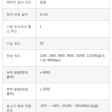
패리티 검사 모드
없음
정지 비트 길이
1비트
기본 모드버스 통
1
신 주소
기능 코드
03
전송 속도
1200, 2400, 4800, 9600, 19200, 115200(옵션,
기본 9600bps)
부하 용량(현재
≤ 600Ω
출력)
부하 용량(전압
≤ 250Ω
출력)
송신기 회로 작동
-20℃ ~ +60℃, 0%RH ~ 95%RH(비응결)
온도