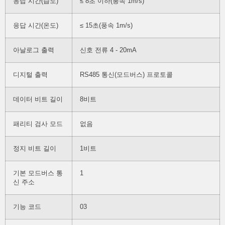
응답 시간(습도)
≤ 8초 이하(풍속 1m/s)
응답 시간(온도)
≤ 15초(풍속 1m/s)
아날로그 출력
신호 전류 4 - 20mA
디지털 출력
RS485 통신(모드버스) 프로토콜
데이터 비트 길이
8비트
패리티 검사 모드
없음
정지 비트 길이
1비트
기본 모드버스 통
1
신 주소
기능 코드
03