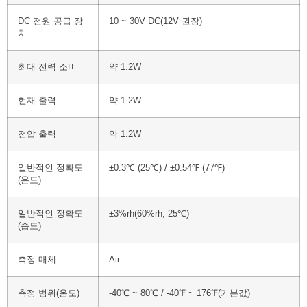
DC 전원 공급 장
10 ~ 30V DC(12V 권장)
치
최대 전력 소비
약 1.2W
현재 출력
약 1.2W
전압 출력
약 1.2W
일반적인 정확도
±0.3℃ (25℃) / ±0.54℉ (77℉)
(온도)
일반적인 정확도
±3%rh(60%rh, 25℃)
(습도)
측정 매체
Air
측정 범위(온도)
-40℃ ~ 80℃ / -40℉ ~ 176℉(기본값)