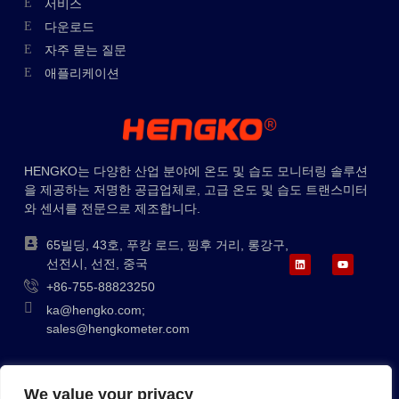
서비스
다운로드
Swedish
자주 묻는 질문
애플리케이션
Hungarian
Greek
Ukrainian
Polish
HENGKO는 다양한 산업 분야에 온도 및 습도 모니터링 솔루션
을 제공하는 저명한 공급업체로, 고급 온도 및 습도 트랜스미터
Lithuanian
와 센서를 전문으로 제조합니다.
Romanian
65빌딩, 43호, 푸캉 로드, 핑후 거리, 롱강구,
Japanese
선전시, 선전, 중국
Indonesian
+86-755-88823250
Italian
ka@hengko.com;
sales@hengkometer.com
French
German
We value your privacy
사이트맵
쿠키 정책
개인정보 보호정책
Russian