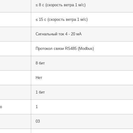
≤ 8 с (скорость ветра 1 м/с)
≤ 15 с (скорость ветра 1 м/с)
Сигнальный ток 4 - 20 мА
Протокол связи RS485 (Modbus)
8 бит
Нет
1 бит
ю
1
03