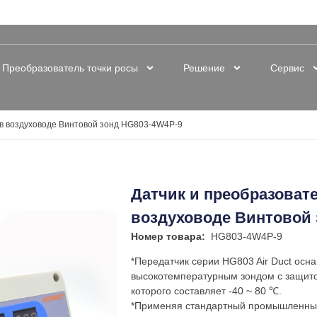
+86-755-88823250
Преобразователь точки росы
Решение
Сервис
 в воздуховоде Винтовой зонд HG803-4W4P-9
Датчик и преобразоват
воздуховоде Винтовой 
Номер товара:
HG803-4W4P-9
*Передатчик серии HG803 Air Duct ос
высокотемпературным зондом с защито
которого составляет -40 ~ 80 ℃.
*Применяя стандартный промышленны