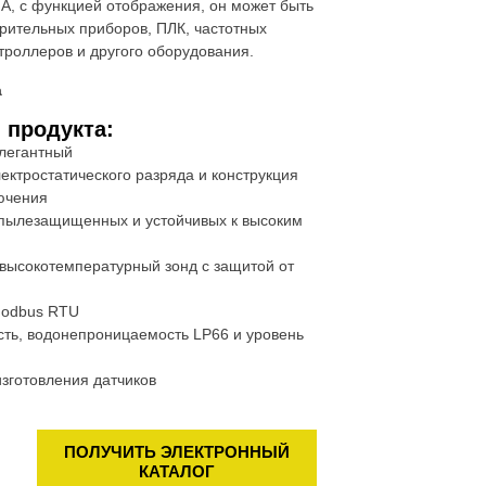
мА, с функцией отображения, он может быть
ительных приборов, ПЛК, частотных
роллеров и другого оборудования.
а
 продукта:
элегантный
ктростатического разряда и конструкция
ючения
пылезащищенных и устойчивых к высоким
высокотемпературный зонд с защитой от
Modbus RTU
ость, водонепроницаемость LP66 и уровень
зготовления датчиков
ПОЛУЧИТЬ ЭЛЕКТРОННЫЙ
КАТАЛОГ