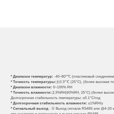
* Диапазон температур:
-40~80°℃ (пластиковый соединяем
* Точность температуры:
土0.3°℃ (25°C), (более высокая то
* Диапазон влажности:
0~100% RH
* Точность влажности:
土3%RH(60%RH, 25°C) (более высока
Долгосрочная стабильность температуры: ≤0.1°C/год
* Долгосрочная стабильность влажности:
≤1%RH/y
* Сигнальный выход
: ① Выход сигнала RS485 или @4-20 
два аналоговых потенциала + выход сигнала RS485