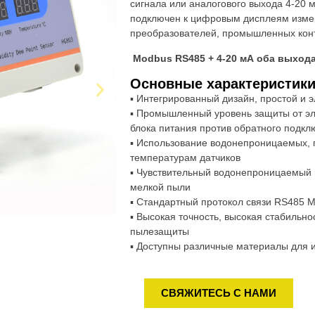
сигнала или аналогового выхода 4-20 
подключен к цифровым дисплеям измер
преобразователей, промышленных конт
Modbus RS485 + 4-20 мА оба выход
Основные характеристики
▪ Интегрированный дизайн, простой и 
▪ Промышленный уровень защиты от эле
блока питания против обратного подкл
▪ Использование водонепроницаемых, 
температурам датчиков
▪ Чувствительный водонепроницаемый 
мелкой пыли
▪ Стандартный протокол связи RS485 
▪ Высокая точность, высокая стабильн
пылезащиты
▪ Доступны различные материалы для и
СВЯЖИТЕСЬ С НАМИ