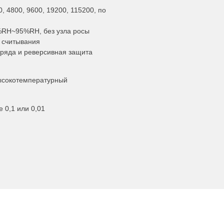
, 4800, 9600, 19200, 115200, по
RH~95%RH, без узла росы
е считывания
зряда и реверсивная защита
ысокотемпературный
 0,1 или 0,01