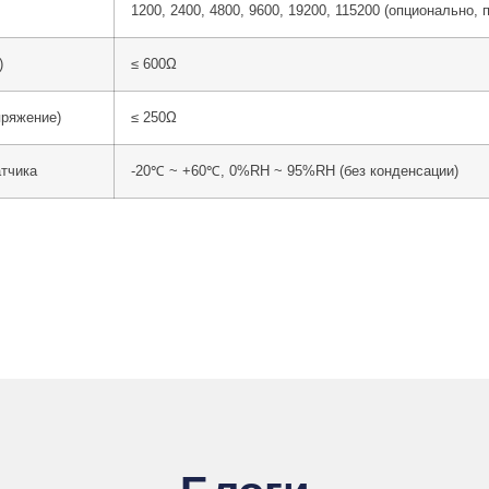
1200, 2400, 4800, 9600, 19200, 115200 (опционально,
)
≤ 600Ω
пряжение)
≤ 250Ω
атчика
-20℃ ~ +60℃, 0%RH ~ 95%RH (без конденсации)