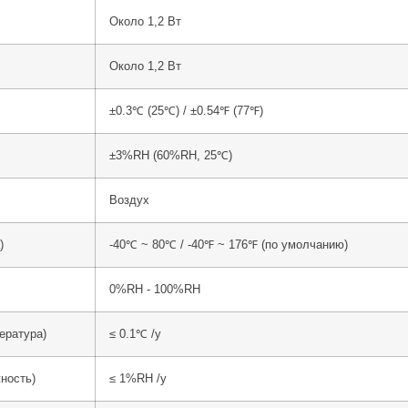
Около 1,2 Вт
Около 1,2 Вт
±0.3℃ (25℃) / ±0.54℉ (77℉)
±3%RH (60%RH, 25℃)
Воздух
)
-40℃ ~ 80℃ / -40℉ ~ 176℉ (по умолчанию)
0%RH - 100%RH
ература)
≤ 0.1℃ /y
ность)
≤ 1%RH /y