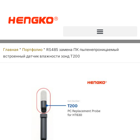
Преобразователь точки росы
Главная
"
Портфолио
"
RS485 замена ПК пыленепроницаемый
встроенный датчик влажности зонд T200