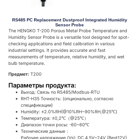
RS485 PC Replacement Dustproof Integrated Humidity
Sensor Probe
The HENGKO T-200 Porous Metal Probe Temperature and
Humidity Sensor Probe is a versatile tool designed for spot-
checking applications and field calibration in various
industrial settings. It provides accurate and fast
measurements of temperature, relative humidity, and wet
bulb temperature.
Предмет:
T200
Параметры продукта:
Выход: Связь по RS485/Modbus-RTU
RHT-H35 Точность: (опционально, согласно
спецификации)
Humidity: ±2.0%RH(@10%RH~90%RH,@25℃)
Температура: ±0,2℃（@25℃）
Диапазон точки росы: -60~60℃
Технические данные：
Рабочее напряжение (Vs): DC 4.5V~24V (Best12V)