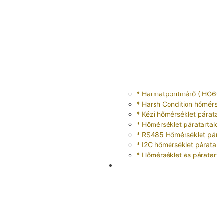
* Harmatpontmérő ( HG6
* Harsh Condition hőmérs
* Kézi hőmérséklet párat
* Hőmérséklet páratartal
* RS485 Hőmérséklet pár
* I2C hőmérséklet párata
* Hőmérséklet és páratar
Harmatpont jeladó