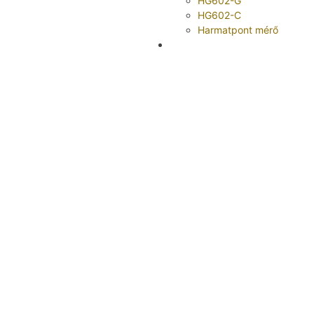
HG602-G
HG602-C
Harmatpont mérő
Megoldás