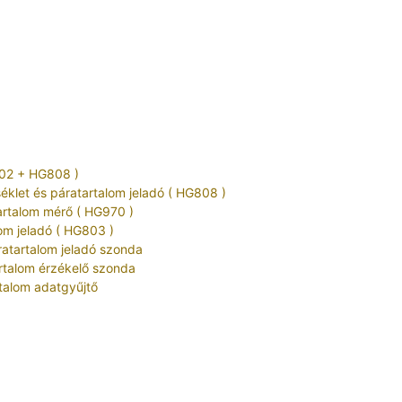
02 + HG808 )
éklet és páratartalom jeladó ( HG808 )
artalom mérő ( HG970 )
om jeladó ( HG803 )
atartalom jeladó szonda
rtalom érzékelő szonda
talom adatgyűjtő