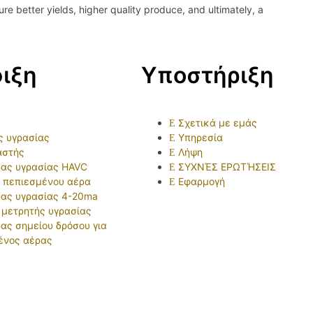
e better yields, higher quality produce, and ultimately, a
ιξη
Υποστήριξη
Σχετικά με εμάς
ς υγρασίας
Υπηρεσία
αστής
Λήψη
ρας υγρασίας HAVC
ΣΥΧΝΈΣ ΕΡΩΤΉΣΕΙΣ
 πεπιεσμένου αέρα
Εφαρμογή
ρας υγρασίας 4-20ma
 μετρητής υγρασίας
ας σημείου δρόσου για
ένος αέρας