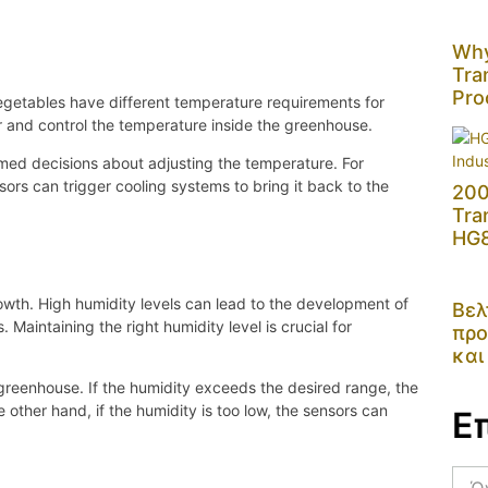
Why
Tra
Pro
 vegetables have different temperature requirements for
 and control the temperature inside the greenhouse.
rmed decisions about adjusting the temperature. For
ors can trigger cooling systems to bring it back to the
200
Tra
HG
owth. High humidity levels can lead to the development of
Βελ
Maintaining the right humidity level is crucial for
προ
και
greenhouse. If the humidity exceeds the desired range, the
 other hand, if the humidity is too low, the sensors can
Ε