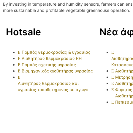
By investing in temperature and humidity sensors, farmers can ensur
more sustainable and profitable vegetable greenhouse operation.
Hotsale
Νέα άφ
Πομπός θερμοκρασίας & υγρασίας
Αισθητήρας θερμοκρασίας RH
Αισθητήρα
Πομπός σχετικής υγρασίας
Κατασκευ
Βιομηχανικός αισθητήρας υγρασίας
Αισθητή
Μέτρηση
Αισθητήρας θερμοκρασίας και
Αισθητή
υγρασίας τοποθετημένος σε αγωγό
Φορητός
Αισθητήρ
Πεπιεσμ