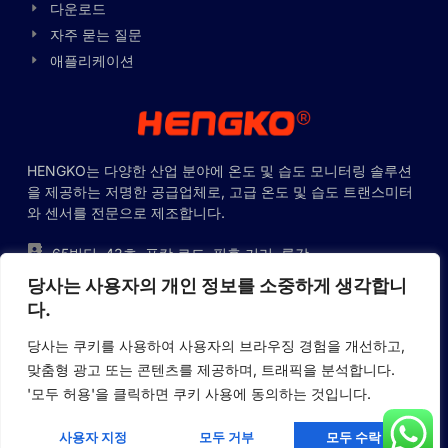
다운로드
Ukrainian
자주 묻는 질문
Polish
애플리케이션
Lithuanian
Romanian
Japanese
HENGKO는 다양한 산업 분야에 온도 및 습도 모니터링 솔루션
Indonesian
을 제공하는 저명한 공급업체로, 고급 온도 및 습도 트랜스미터
와 센서를 전문으로 제조합니다.
Italian
French
65빌딩, 43호, 푸캉 로드, 핑후 거리, 롱강
구, 선전시, 선전, 중국
German
당사는 사용자의 개인 정보를 소중하게 생각합니
+86-755-88823250
다.
Russian
ka@hengko.com;
당사는 쿠키를 사용하여 사용자의 브라우징 경험을 개선하고,
Portuguese
sales@hengkometer.com
맞춤형 광고 또는 콘텐츠를 제공하며, 트래픽을 분석합니다.
Spanish
'모두 허용'을 클릭하면 쿠키 사용에 동의하는 것입니다.
English
사이트맵
쿠키 정책
개인정보 보호정책
사용자 지정
모두 거부
모두 수락
Korean
저작권 © 2023 HENGKO, 판권 소유. 제공: 헝코메터