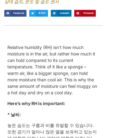
상대 습도
,
온도 및 습도 센서
Facebook
트위터
LinkedIn
Pinterest
Relative humidity (RH) isn’t how much
moisture is in the air, but rather how much it
can hold compared to its current
temperature. Think of it like a sponge –
warm air, like a bigger sponge, can hold
more moisture than cool air. This is why the
same amount of moisture can feel muggy on
a hot day and dry on a cool day.
Here’s why RH is important:
* 날씨:
높은 습도는 구름과 비를 유발할 수 있습니다.
또한 공기가 얼마나 많은 열을 보유하고 있는지