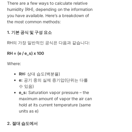
There are a few ways to calculate relative
humidity (RH), depending on the information
you have available. Here’s a breakdown of
the most common methods:
1. 기본 공식 및 구성 요소
RH의 가장 일반적인 공식은 다음과 같습니다:
RH = (e / e_s) x 100
Where:
RH:
상대 습도(백분율)
e:
공기 중의 실제 증기압(단위는 다를
수 있음)
e_s:
Saturation vapor pressure – the
maximum amount of vapor the air can
hold at its current temperature (same
units as e)
2. 절대 습도에서