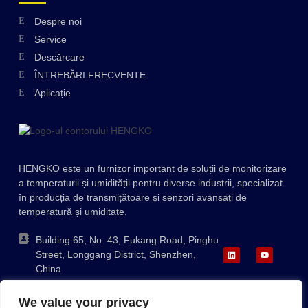
Despre noi
Swedish
Service
Hungarian
Descărcare
ÎNTREBĂRI FRECVENTE
Greek
Aplicație
Ukrainian
Polish
Lithuanian
HENGKO este un furnizor important de soluții de monitorizare
Korean
a temperaturii și umidității pentru diverse industrii, specializat
Japanese
în producția de transmițătoare și senzori avansați de
temperatură și umiditate.
Indonesian
Italian
Building 65, No. 43, Fukang Road, Pinghu
Street, Longgang District, Shenzhen,
French
China
German
+86-755-88823250
We value your privacy
ka@hengko.com;
Russian