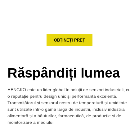
Spuneți-ne detaliile proiectului dumneavoastră Monitor,
Vă vom oferi cea mai bună soluție la prețuri competitive în
termen de 3 zile.
OBȚINEȚI PREȚ
Răspândiți lumea
HENGKO este un lider global în soluții de senzori industriali, cu
o reputație pentru design unic și performanță excelentă.
Transmițătorul și senzorul nostru de temperatură și umiditate
sunt utilizate într-o gamă largă de industrii, inclusiv industria
alimentară și a băuturilor, farmaceutică, de producție și de
monitorizare a mediului.