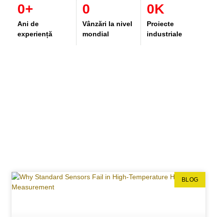
0
+
0
0
K
Ani de
Vânzări la nivel
Proiecte
experiență
mondial
industriale
BLOG