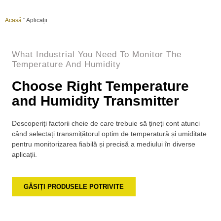
Acasă
"
Aplicații
What Industrial You Need To Monitor The
Temperature And Humidity
Choose Right Temperature
and Humidity Transmitter
Descoperiți factorii cheie de care trebuie să țineți cont atunci
când selectați transmițătorul optim de temperatură și umiditate
pentru monitorizarea fiabilă și precisă a mediului în diverse
aplicații.
GĂSIȚI PRODUSELE POTRIVITE