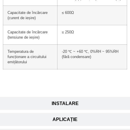
Capacitate de încărcare
≤ 600Ω
(curent de ieșire)
Capacitate de încărcare
≤ 250Ω
(tensiune de ieșire)
Temperatura de
-20 ℃ ~ +60 ℃, 0%RH ~ 95%RH
funcționare a circuitului
(fără condensare)
emițătorului
INSTALARE
APLICAȚIE