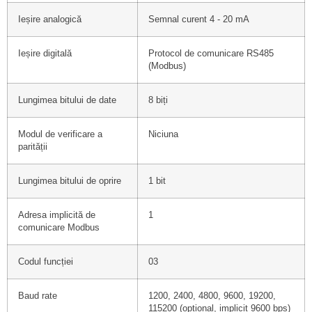
Ieșire analogică
Semnal curent 4 - 20 mA
Ieșire digitală
Protocol de comunicare RS485
(Modbus)
Lungimea bitului de date
8 biți
Modul de verificare a
Niciuna
parității
Lungimea bitului de oprire
1 bit
Adresa implicită de
1
comunicare Modbus
Codul funcției
03
Baud rate
1200, 2400, 4800, 9600, 19200,
115200 (opțional, implicit 9600 bps)