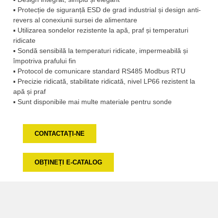
▪ Protecție de siguranță ESD de grad industrial și design anti-
revers al conexiunii sursei de alimentare
▪ Utilizarea sondelor rezistente la apă, praf și temperaturi
ridicate
▪ Sondă sensibilă la temperaturi ridicate, impermeabilă și
împotriva prafului fin
▪ Protocol de comunicare standard RS485 Modbus RTU
▪ Precizie ridicată, stabilitate ridicată, nivel LP66 rezistent la
apă și praf
▪ Sunt disponibile mai multe materiale pentru sonde
CONTACTAȚI-NE
OBȚINEȚI E-CATALOG