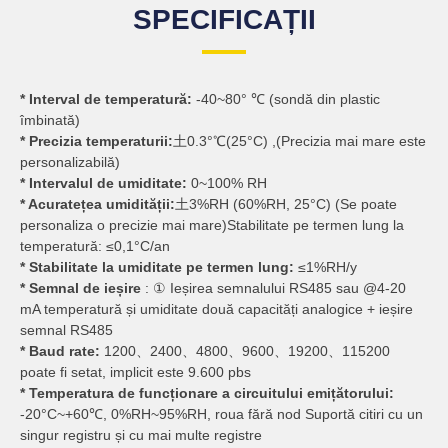
SPECIFICAȚII
* Interval de temperatură:
-40~80° ℃ (sondă din plastic
îmbinată)
* Precizia temperaturii:
土0.3°℃(25°C) ,(Precizia mai mare este
personalizabilă)
* Intervalul de umiditate:
0~100% RH
* Acuratețea umidității:
土3%RH (60%RH, 25°C) (Se poate
personaliza o precizie mai mare)Stabilitate pe termen lung la
temperatură: ≤0,1°C/an
* Stabilitate la umiditate pe termen lung:
≤1%RH/y
* Semnal de ieșire
: ① Ieșirea semnalului RS485 sau @4-20
mA temperatură și umiditate două capacități analogice + ieșire
semnal RS485
* Baud rate:
1200、2400、4800、9600、19200、115200
poate fi setat, implicit este 9.600 pbs
* Temperatura de funcționare a circuitului emițătorului:
-20°C~+60℃, 0%RH~95%RH, roua fără nod Suportă citiri cu un
singur registru și cu mai multe registre