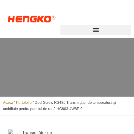
Transmițător pentru punctul de rouă
Acasă
"
Portofoliu
"
Duct Screw RS485 Transmițător de temperatură și
umiditate pentru punctul de rouă HG803-4W8P-9