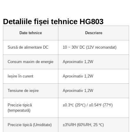
Detaliile fișei tehnice HG803
Date tehnice
Descriere
Sursă de alimentare DC
10 ~ 30V DC (12V recomandat)
Consum maxim de energie
Aproximativ 1,2W
Ieșire în curent
Aproximativ 1,2W
Tensiune de ieșire
Aproximativ 1,2W
Precizie tipică
±0.3℃ (25℃) / ±0.54℉ (77℉)
(temperatură)
Precizie tipică (Umiditate)
±3%RH (60%RH, 25 ℃)