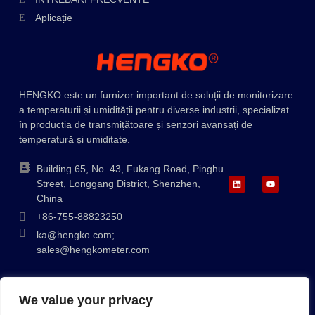
Aplicație
Swedish
Hungarian
Greek
Ukrainian
HENGKO este un furnizor important de soluții de monitorizare
a temperaturii și umidității pentru diverse industrii, specializat
Polish
în producția de transmițătoare și senzori avansați de
temperatură și umiditate.
Lithuanian
Korean
Building 65, No. 43, Fukang Road, Pinghu
Street, Longgang District, Shenzhen,
Japanese
China
Indonesian
+86-755-88823250
Italian
ka@hengko.com;
sales@hengkometer.com
French
German
We value your privacy
Harta site-ului
Politica privind cookie-urile
Politica de confidențialitate
Russian