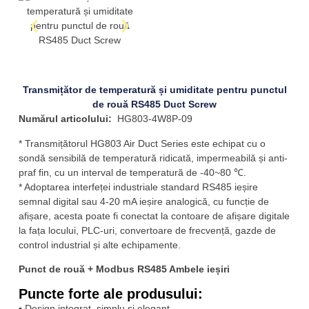
Transmițător de temperatură și umiditate pentru punctul
de rouă RS485 Duct Screw
Numărul articolului:
HG803-4W8P-09
* Transmițătorul HG803 Air Duct Series este echipat cu o
sondă sensibilă de temperatură ridicată, impermeabilă și anti-
praf fin, cu un interval de temperatură de -40~80 ℃.
* Adoptarea interfeței industriale standard RS485 ieșire
semnal digital sau 4-20 mA ieșire analogică, cu funcție de
afișare, acesta poate fi conectat la contoare de afișare digitale
la fața locului, PLC-uri, convertoare de frecvență, gazde de
control industrial și alte echipamente.
Punct de rouă + Modbus RS485 Ambele ieșiri
Puncte forte ale produsului:
▪ Design integrat, simplu și elegant