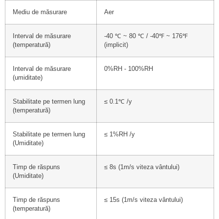
Mediu de măsurare
Aer
Interval de măsurare
-40 ℃ ~ 80 ℃ / -40℉ ~ 176℉
(temperatură)
(implicit)
Interval de măsurare
0%RH - 100%RH
(umiditate)
Stabilitate pe termen lung
≤ 0.1℃ /y
(temperatură)
Stabilitate pe termen lung
≤ 1%RH /y
(Umiditate)
Timp de răspuns
≤ 8s (1m/s viteza vântului)
(Umiditate)
Timp de răspuns
≤ 15s (1m/s viteza vântului)
(temperatură)