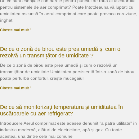
De ce sunt esențiale contoarele pentru punctul de rouă al uscătorului
pentru sistemele de aer comprimat? Poate Întotdeauna vă luptați cu
umiditatea ascunsă în aerul comprimat care poate provoca coroziune,
îngheț,
Citește mai mult "
De ce o zonă de birou este prea umedă și cum o
rezolvă un transmițător de umiditate ?
De ce o zonă de birou este prea umedă și cum o rezolvă un
transmițător de umiditate Umiditatea persistentă într-o zonă de birou
poate perturba confortul, crește mucegaiul
Citește mai mult "
De ce să monitorizați temperatura și umiditatea în
uscătoarele cu aer refrigerat?
Introducere Aerul comprimat este adesea denumit "a patra utilitate" în
industria modernă, alături de electricitate, apă și gaz. Cu toate
acestea, una dintre cele mai comune