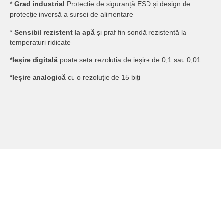
*
Grad industrial
Protecție de siguranță ESD și design de
protecție inversă a sursei de alimentare
*
Sensibil rezistent la apă
și praf fin sondă rezistentă la
temperaturi ridicate
*Ieșire digitală
poate seta rezoluția de ieșire de 0,1 sau 0,01
*Ieșire analogică
cu o rezoluție de 15 biți
FIȘA DE DATE