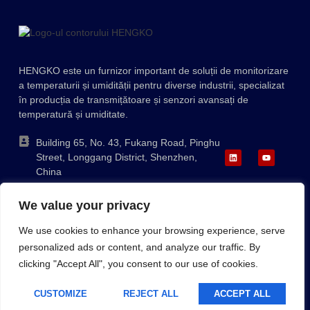
Ukrainian
Polish
Lithuanian
HENGKO este un furnizor important de soluții de monitorizare
Korean
a temperaturii și umidității pentru diverse industrii, specializat
Japanese
în producția de transmițătoare și senzori avansați de
temperatură și umiditate.
Indonesian
Italian
Building 65, No. 43, Fukang Road, Pinghu
Street, Longgang District, Shenzhen,
French
China
German
+86-755-88823250
We value your privacy
ka@hengko.com;
Russian
sales@hengkometer.com
We use cookies to enhance your browsing experience, serve
Portuguese
personalized ads or content, and analyze our traffic. By
Spanish
clicking "Accept All", you consent to our use of cookies.
Harta site-ului
Politica privind cookie-urile
Politica de confidențialitate
English
Copyright © 2023 HENGKO, Toate Drepturile Rezervate. Powered
CUSTOMIZE
REJECT ALL
ACCEPT ALL
Romanian
By HENGKOMETER