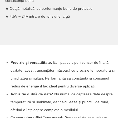
consistență bună
★ Coajă metalică, cu performanțe bune de protecție
★ 4.5V ~ 24V intrare de tensiune largă
Precizie și versatilitate:
Echipat cu cipuri senzor de înaltă
calitate, acest transmițător măsoară cu precizie temperatura și
umiditatea simultan. Performanța sa constantă și consumul
redus de energie îl fac ideal pentru diverse aplicații.
Achiziție dublă de date:
Nu numai că captează date despre
temperatură și umiditate, dar calculează și punctul de rouă,
oferind o înțelegere completă a mediului.
Conectivitate fără întreruperi:
Protocolul de comunicare