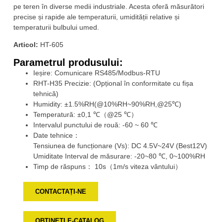
pe teren în diverse medii industriale. Acesta oferă măsurători
precise și rapide ale temperaturii, umidității relative și
temperaturii bulbului umed.
Articol:
HT-605
Parametrul produsului:
Ieșire: Comunicare RS485/Modbus-RTU
RHT-H35 Precizie: (Opțional în conformitate cu fișa
tehnică)
Humidity: ±1.5%RH(@10%RH~90%RH,@25℃)
Temperatură: ±0,1 ℃（@25 ℃）
Intervalul punctului de rouă: -60 ~ 60 ℃
Date tehnice：
Tensiunea de funcționare (Vs): DC 4.5V~24V (Best12V)
Umiditate Interval de măsurare: -20~80 ℃, 0~100%RH
Timp de răspuns： 10s（1m/s viteza vântului）
CONTACTAȚI-NE
OBȚINEȚI E-CATALOG