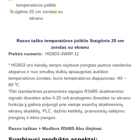
Rasos taško temperatūros jutiklis Sraigtinis 20 cm
zondas su ekranu
Prekės numeris:
HG803-4W8P-11
* HG803 oro kanalų serijos siųstuve įrengtas jautrus vandeniui
atsparus ir nuo smulkių dulkių apsaugotas aukštos
temperatūros zondas, kurio temperatūros diapazonas -40 ~
80 ℃.
*Dėl standartinės pramoninės sąsajos RS485 skaitmeninio
signalo išvesties arba 4-20 mA analoginės išvesties su ekrano
funkcija jį galima prijungti prie vietoje esančių skaitmeninių
ekranų skaitiklių, PLC, dažnio keitiklių, pramoninių valdymo
įrenginių ir kitos įrangos.
Rasos taškas + Modbus RS485 Abu išėjimai
Svarbiausi produkto aspektai: