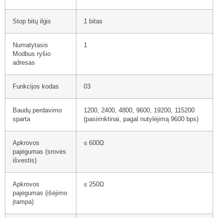
Stop bitų ilgis
1 bitas
Numatytasis
1
Modbus ryšio
adresas
Funkcijos kodas
03
Baudų perdavimo
1200, 2400, 4800, 9600, 19200, 115200
sparta
(pasirinktinai, pagal nutylėjimą 9600 bps)
Apkrovos
≤ 600Ω
pajėgumas (srovės
išvestis)
Apkrovos
≤ 250Ω
pajėgumas (išėjimo
įtampa)