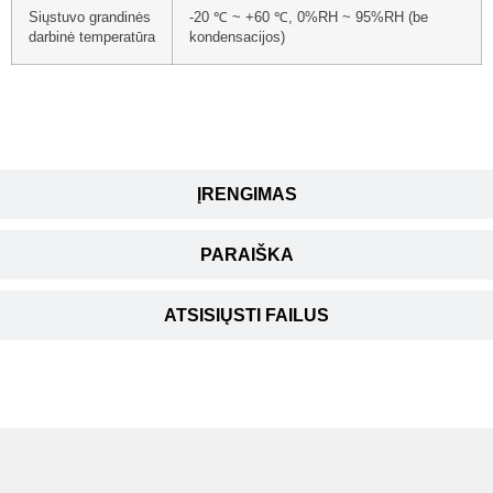
Siųstuvo grandinės
-20 ℃ ~ +60 ℃, 0%RH ~ 95%RH (be
darbinė temperatūra
kondensacijos)
ĮRENGIMAS
PARAIŠKA
ATSISIŲSTI FAILUS