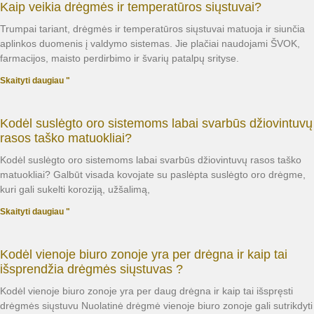
Kaip veikia drėgmės ir temperatūros siųstuvai?
Trumpai tariant, drėgmės ir temperatūros siųstuvai matuoja ir siunčia
aplinkos duomenis į valdymo sistemas. Jie plačiai naudojami ŠVOK,
farmacijos, maisto perdirbimo ir švarių patalpų srityse.
Skaityti daugiau "
Kodėl suslėgto oro sistemoms labai svarbūs džiovintuvų
rasos taško matuokliai?
Kodėl suslėgto oro sistemoms labai svarbūs džiovintuvų rasos taško
matuokliai? Galbūt visada kovojate su paslėpta suslėgto oro drėgme,
kuri gali sukelti koroziją, užšalimą,
Skaityti daugiau "
Kodėl vienoje biuro zonoje yra per drėgna ir kaip tai
išsprendžia drėgmės siųstuvas ?
Kodėl vienoje biuro zonoje yra per daug drėgna ir kaip tai išspręsti
drėgmės siųstuvu Nuolatinė drėgmė vienoje biuro zonoje gali sutrikdyti