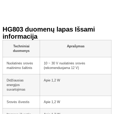
HG803 duomenų lapas Išsami
informacija
Techniniai
Aprašymas
duomenys
Nuolatinės srovės
10 ~ 30 V nuolatinės srovės
maitinimo šaltinis
(rekomenduojama 12 V)
Didžiausias
Apie 1,2 W
energijos
suvartojimas
Srovės išvestis
Apie 1,2 W