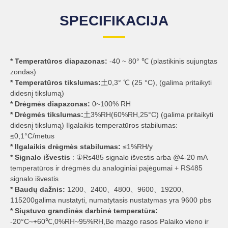
SPECIFIKACIJA
* Temperatūros diapazonas:
-40 ~ 80° ℃ (plastikinis sujungtas
zondas)
* Temperatūros tikslumas:
土0,3° ℃ (25 °C), (galima pritaikyti
didesnį tikslumą)
* Drėgmės diapazonas:
0~100% RH
* Drėgmės tikslumas:
土3%RH(60%RH,25°C) (galima pritaikyti
didesnį tikslumą) Ilgalaikis temperatūros stabilumas:
≤0,1°C/metus
* Ilgalaikis drėgmės stabilumas:
≤1%RH/y
* Signalo išvestis
: ①Rs485 signalo išvestis arba @4-20 mA
temperatūros ir drėgmės du analoginiai pajėgumai + RS485
signalo išvestis
* Baudų dažnis:
1200、2400、4800、9600、19200、
115200galima nustatyti, numatytasis nustatymas yra 9600 pbs
* Siųstuvo grandinės darbinė temperatūra:
-20°C~+60℃,0%RH~95%RH,Be mazgo rasos Palaiko vieno ir