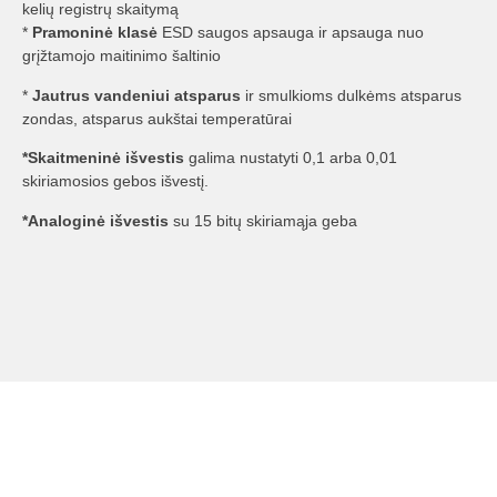
kelių registrų skaitymą
*
Pramoninė klasė
ESD saugos apsauga ir apsauga nuo
grįžtamojo maitinimo šaltinio
*
Jautrus vandeniui atsparus
ir smulkioms dulkėms atsparus
zondas, atsparus aukštai temperatūrai
*Skaitmeninė išvestis
galima nustatyti 0,1 arba 0,01
skiriamosios gebos išvestį.
*Analoginė išvestis
su 15 bitų skiriamąja geba
DATŲ SĄRAŠAS