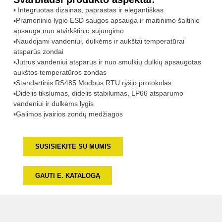
▪ Integruotas dizainas, paprastas ir elegantiškas
▪Pramoninio lygio ESD saugos apsauga ir maitinimo šaltinio
apsauga nuo atvirkštinio sujungimo
▪Naudojami vandeniui, dulkėms ir aukštai temperatūrai
atsparūs zondai
▪Jutrus vandeniui atsparus ir nuo smulkių dulkių apsaugotas
aukštos temperatūros zondas
▪Standartinis RS485 Modbus RTU ryšio protokolas
▪Didelis tikslumas, didelis stabilumas, LP66 atsparumo
vandeniui ir dulkėms lygis
▪Galimos įvairios zondų medžiagos
SUSISIEKITE SU MUMIS
GAUTI E. KATALOGĄ