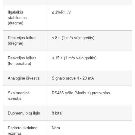
Ilgalaikis
≤ 1%RH /y
stabilumas
(drėgmė)
Reakcijos laikas
≤ 8 s (1 m/s vėjo greitis)
(drėgmė)
Reakcijos laikas
≤ 15 s (1 m/s vėjo greitis)
(temperatūra)
Analoginė išvestis
Signalo srovė 4 - 20 mA
Skaitmeninė
RS485 ryšio (Modbus) protokolas
išvestis
Duomenų bitų ilgis
8 bitai
Pariteto tikrinimo
Nėra
režimas