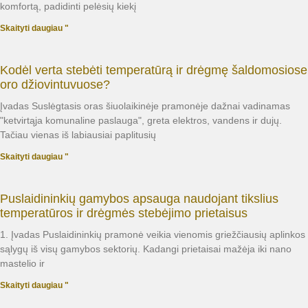
komfortą, padidinti pelėsių kiekį
Skaityti daugiau "
Kodėl verta stebėti temperatūrą ir drėgmę šaldomosiose
oro džiovintuvuose?
Įvadas Suslėgtasis oras šiuolaikinėje pramonėje dažnai vadinamas
"ketvirtąja komunaline paslauga", greta elektros, vandens ir dujų.
Tačiau vienas iš labiausiai paplitusių
Skaityti daugiau "
Puslaidininkių gamybos apsauga naudojant tikslius
temperatūros ir drėgmės stebėjimo prietaisus
1. Įvadas Puslaidininkių pramonė veikia vienomis griežčiausių aplinkos
sąlygų iš visų gamybos sektorių. Kadangi prietaisai mažėja iki nano
mastelio ir
Skaityti daugiau "