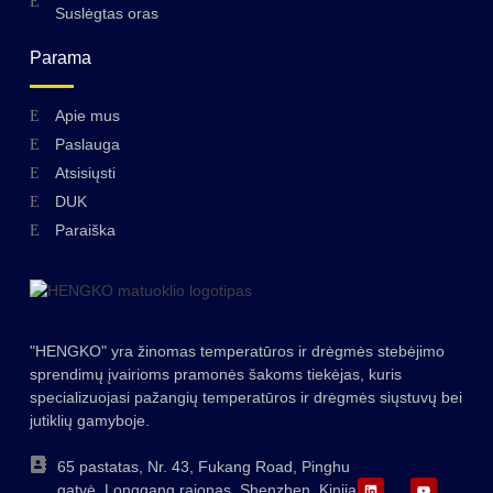
Suslėgtas oras
Parama
Apie mus
Paslauga
Atsisiųsti
DUK
Swedish
Paraiška
Hungarian
Greek
Ukrainian
"HENGKO" yra žinomas temperatūros ir drėgmės stebėjimo
Polish
sprendimų įvairioms pramonės šakoms tiekėjas, kuris
specializuojasi pažangių temperatūros ir drėgmės siųstuvų bei
Romanian
jutiklių gamyboje.
Korean
65 pastatas, Nr. 43, Fukang Road, Pinghu
Japanese
gatvė, Longgang rajonas, Shenzhen, Kinija