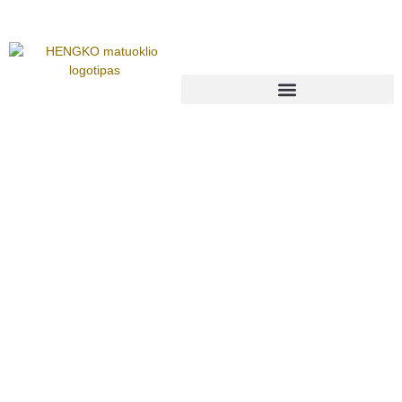
Our Services
Iš atokiausių Žemės kampelių gaunamas šiuolaikinį
gyvenimą įgalinantis kuras.