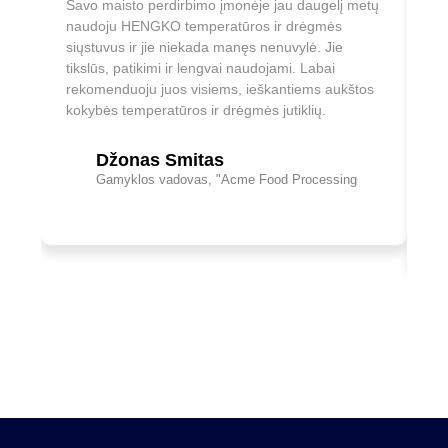
Savo maisto perdirbimo įmonėje jau daugelį metų
Sa
naudoju HENGKO temperatūros ir drėgmės
pr
siųstuvus ir jie niekada manęs nenuvylė. Jie
bū
tikslūs, patikimi ir lengvai naudojami. Labai
ga
rekomenduoju juos visiems, ieškantiems aukštos
st
kokybės temperatūros ir drėgmės jutiklių.
ti
Džonas Smitas
Gamyklos vadovas, "Acme Food Processing