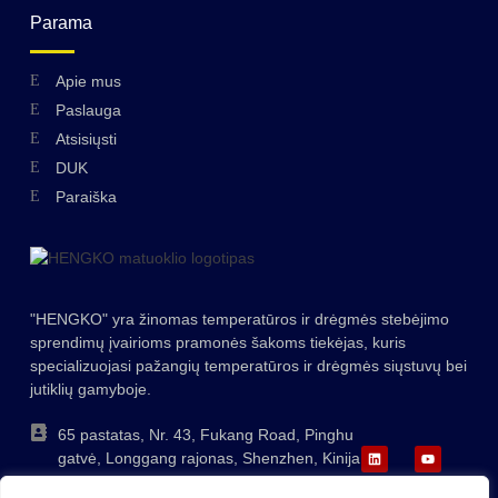
Parama
Swedish
Apie mus
Paslauga
Hungarian
Atsisiųsti
Greek
DUK
Ukrainian
Paraiška
Polish
Romanian
Korean
"HENGKO" yra žinomas temperatūros ir drėgmės stebėjimo
Japanese
sprendimų įvairioms pramonės šakoms tiekėjas, kuris
specializuojasi pažangių temperatūros ir drėgmės siųstuvų bei
Indonesian
jutiklių gamyboje.
Italian
65 pastatas, Nr. 43, Fukang Road, Pinghu
French
gatvė, Longgang rajonas, Shenzhen, Kinija
German
+86-755-88823250