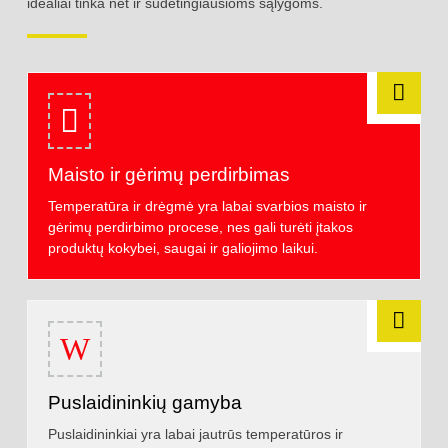
idealiai tinka net ir sudėtingiausioms sąlygoms.
Maisto ir gėrimų perdirbimas
Temperatūra ir drėgmė yra labai svarbios maisto ir
gėrimų perdirbimo procese, nes gali turėti įtakos
produktų kokybei, saugai ir galiojimo laikui.
Puslaidininkių gamyba
Puslaidininkiai yra labai jautrūs temperatūros ir