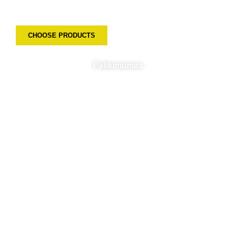
Solution
CHOOSE PRODUCTS
Patikimumas
75%
rugged construction and high-quality
components.
Tikslumas
87%
highest standards to ensure the most
accurate readings possible.
Patvarumas
95%
designed to withstand even the most
challenging environments.
Project Succesful
98%
Most of partner's temperature humidity
monitor work great