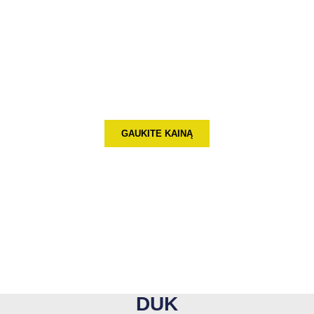
Papasakokite mums apie
savo projektą šiandien
Papasakokite mums savo monitoriaus projekto informaciją,
Per 3 dienas pateiksime jums geriausią sprendimą
konkurencingomis kainomis.
GAUKITE KAINĄ
DUK