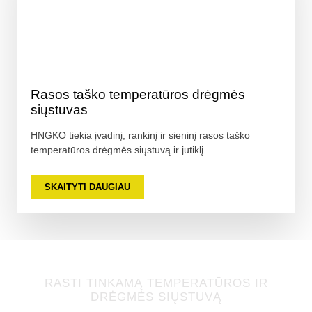
Rasos taško temperatūros drėgmės
siųstuvas
HNGKO tiekia įvadinį, rankinį ir sieninį rasos taško
temperatūros drėgmės siųstuvą ir jutiklį
SKAITYTI DAUGIAU
RASTI TINKAMĄ TEMPERATŪROS IR
DRĖGMĖS SIŲSTUVĄ