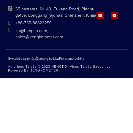
65 pastatas, Nr. 43, Fukang Road, Pinghu
gatvė, Longgang rajonas, Shenzhen, Kinija
+86-755-88823250
ka@hengko.com;
sales@hengkometer.com
Svetainės struktūra
Slapukų politika
Privatumo politika
Autorinės Teisės © 2023 HENGKO, Visos Teisės Saugomos.
Powered By HENGKOMETER