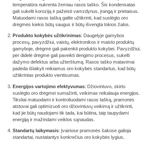
temperatūra nukrenta žemiau rasos taško. Šis kondensatas
gali sukelti koroziją ir pažeisti vamzdynus, įrangą ir prietaisus.
Matuodami rasos tašką galite užtikrinti, kad suslėgto oro
drėgmės kiekis būtų saugus ir būtų išvengta tokios žalos.
Produkto kokybės užtikrinimas
: Daugelyje gamybos
procesų, pavyzdžiui, vaistų, elektronikos ir maisto produktų
gamyboje, drėgmė gali pakenkti produkto kokybei. Pavyzdžiui,
per didelė drėgmė gali paveikti dengimo procesus, sukelti
dažymo defektus arba užterštumą. Rasos taško matavimai
padeda išlaikyti reikiamus oro kokybės standartus, kad būtų
užtikrintas produkto vientisumas.
Energijos vartojimo efektyvumas
: Džiovintuvo, skirto
suslėgto oro drėgmei sumažinti, veikimas reikalauja energijos.
Tiksliai matuodami ir kontroliuodami rasos tašką, pramonės
atstovai gali optimizuoti oro džiovintuvų veikimą ir užtikrinti,
kad jie būtų naudojami tik tada, kai būtina, taip taupydami
energiją ir mažindami veiklos sąnaudas.
Standartų laikymasis
: Įvairiose pramonės šakose galioja
standartai, nustatantys konkrečius oro kokybės lygius,