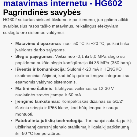
matavimas internetu - HG602
Pagrindinės savybės
HG602 sukurtas siekiant tikslumo ir patikimumo, juo galima atlikti
svarbiausius rasos taško matavimus, reikalingus efektyviam
suslėgto oro sistemos valdymui.
Matavimo diapazonas
: nuo -50 °C iki +20 °C, puikiai tinka
įvairioms darbo sąlygoms.
Slėgio pajėgumas
: Veikia nuo -0,1 iki 5,0 MPa slėgio su
papildoma aukšto slėgio konfigūracija iki 35 MPa (350 barų).
Išvestis ir komunikacija
: Siūlomi 4-20 mA ir HENGKO
skaitmeniniai išėjimai, kad būtų galima lengvai integruoti su
esamomis valdymo sistemomis.
Maitinimo šaltinis
: Efektyvus veikimas su 12-30 V
nuolatinės srovės įtampa ir 60 mA.
Įrengimo lankstumas
: Kompaktiškas dizainas su G1/2″
išoriniu sriegiu ir IP65 klase, kad būtų lengva ir saugu
montuoti.
Patobulinta jutiklių technologija
: Turi naujai sukurtą jutiklį,
užtikrinantį geresnį signalo stabilumą ir ilgalaikį patikimumą
iki -50 °C temperatūros.