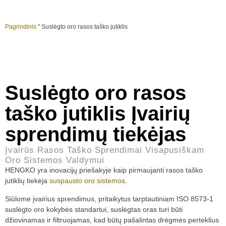
Pagrindinis
"
Suslėgto oro rasos taško jutiklis
Suslėgto oro rasos
taško jutiklis Įvairių
sprendimų tiekėjas
Įvairūs Rasos Taško Sprendimai Visapusiškam
Oro Sistemos Valdymui
HENGKO yra inovacijų priešakyje kaip pirmaujanti rasos taško
jutiklių tiekėja
suspausto oro sistemos
.
Siūlome įvairius sprendimus, pritaikytus tarptautiniam ISO 8573-1
suslėgto oro kokybės standartui, suslėgtas oras turi būti
džiovinamas ir filtruojamas, kad būtų pašalintas drėgmės perteklius