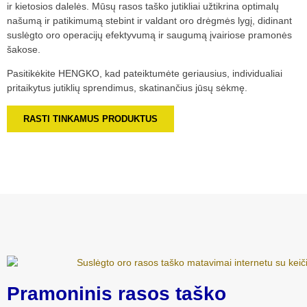
ir kietosios dalelės. Mūsų rasos taško jutikliai užtikrina optimalų
našumą ir patikimumą stebint ir valdant oro drėgmės lygį, didinant
suslėgto oro operacijų efektyvumą ir saugumą įvairiose pramonės
šakose.
Pasitikėkite HENGKO, kad pateiktumėte geriausius, individualiai
pritaikytus jutiklių sprendimus, skatinančius jūsų sėkmę.
RASTI TINKAMUS PRODUKTUS
Pramoninis rasos taško