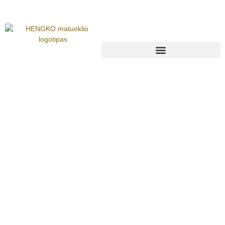
Suslėgto Oro Rasos Taško
Jutiklis
Optimizuokite savo oro sistemas naudodami
pažangią rasos taško stebėseną