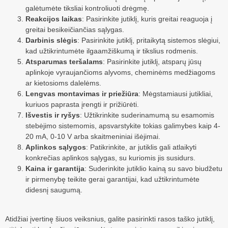
galėtumėte tiksliai kontroliuoti drėgmę.
Reakcijos laikas
: Pasirinkite jutiklį, kuris greitai reaguoja į
greitai besikeičiančias sąlygas.
Darbinis slėgis
: Pasirinkite jutiklį, pritaikytą sistemos slėgiui,
kad užtikrintumėte ilgaamžiškumą ir tikslius rodmenis.
Atsparumas teršalams
: Pasirinkite jutiklį, atsparų jūsų
aplinkoje vyraujančioms alyvoms, cheminėms medžiagoms
ar kietosioms dalelėms.
Lengvas montavimas ir priežiūra
: Mėgstamiausi jutikliai,
kuriuos paprasta įrengti ir prižiūrėti.
Išvestis ir ryšys
: Užtikrinkite suderinamumą su esamomis
stebėjimo sistemomis, apsvarstykite tokias galimybes kaip 4-
20 mA, 0-10 V arba skaitmeniniai išėjimai.
Aplinkos sąlygos
: Patikrinkite, ar jutiklis gali atlaikyti
konkrečias aplinkos sąlygas, su kuriomis jis susidurs.
Kaina ir garantija
: Suderinkite jutiklio kainą su savo biudžetu
ir pirmenybę teikite gerai garantijai, kad užtikrintumėte
didesnį saugumą.
Atidžiai įvertinę šiuos veiksnius, galite pasirinkti rasos taško jutiklį,