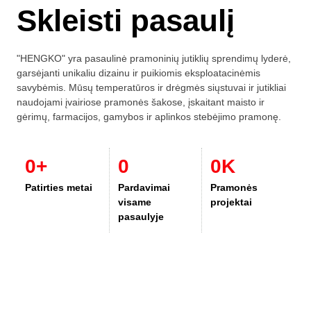
Skleisti pasaulį
"HENGKO" yra pasaulinė pramoninių jutiklių sprendimų lyderė,
garsėjanti unikaliu dizainu ir puikiomis eksploatacinėmis
savybėmis. Mūsų temperatūros ir drėgmės siųstuvai ir jutikliai
naudojami įvairiose pramonės šakose, įskaitant maisto ir
gėrimų, farmacijos, gamybos ir aplinkos stebėjimo pramonę.
0
+
0
0
K
Patirties metai
Pardavimai
Pramonės
visame
projektai
pasaulyje