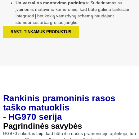
Universalios montavimo parinktys
: Suderinamas su
įvairiomis matavimo kameromis, kad būtų galima lanksčiai
integruoti į bet kokią vamzdynų schemą naudojant
stumdomas arba greitas jungtis.
RASTI TINKAMUS PRODUKTUS
Rankinis pramoninis rasos
taško matuoklis
- HG970 serija
Pagrindinės savybės
HG970 sukurtas taip, kad būtų itin našus pramoninėje aplinkoje, turi