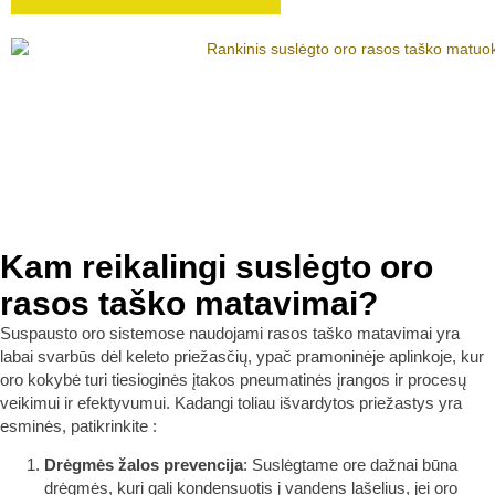
Kam reikalingi suslėgto oro
rasos taško matavimai?
Suspausto oro sistemose naudojami rasos taško matavimai yra
labai svarbūs dėl keleto priežasčių, ypač pramoninėje aplinkoje, kur
oro kokybė turi tiesioginės įtakos pneumatinės įrangos ir procesų
veikimui ir efektyvumui. Kadangi toliau išvardytos priežastys yra
esminės, patikrinkite :
Drėgmės žalos prevencija
: Suslėgtame ore dažnai būna
drėgmės, kuri gali kondensuotis į vandens lašelius, jei oro