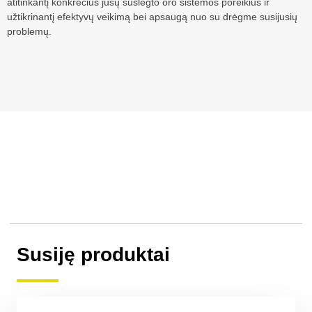
atitinkantį konkrečius jūsų suslėgto oro sistemos poreikius ir
užtikrinantį efektyvų veikimą bei apsaugą nuo su drėgme susijusių
problemų.
Susiję produktai