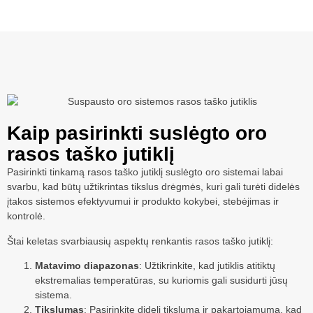
Kaip pasirinkti suslėgto oro
rasos taško jutiklį
Pasirinkti tinkamą rasos taško jutiklį suslėgto oro sistemai labai
svarbu, kad būtų užtikrintas tikslus drėgmės, kuri gali turėti didelės
įtakos sistemos efektyvumui ir produkto kokybei, stebėjimas ir
kontrolė.
Štai keletas svarbiausių aspektų renkantis rasos taško jutiklį:
Matavimo diapazonas
: Užtikrinkite, kad jutiklis atitiktų
ekstremalias temperatūras, su kuriomis gali susidurti jūsų
sistema.
Tikslumas
: Pasirinkite didelį tikslumą ir pakartojamumą, kad