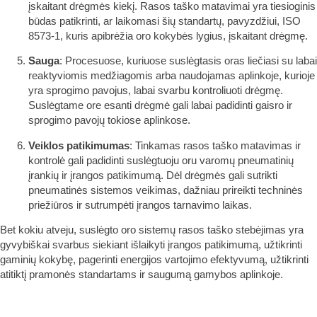
įskaitant drėgmės kiekį. Rasos taško matavimai yra tiesioginis
būdas patikrinti, ar laikomasi šių standartų, pavyzdžiui, ISO
8573-1, kuris apibrėžia oro kokybės lygius, įskaitant drėgmę.
Sauga
: Procesuose, kuriuose suslėgtasis oras liečiasi su labai
reaktyviomis medžiagomis arba naudojamas aplinkoje, kurioje
yra sprogimo pavojus, labai svarbu kontroliuoti drėgmę.
Suslėgtame ore esanti drėgmė gali labai padidinti gaisro ir
sprogimo pavojų tokiose aplinkose.
Veiklos patikimumas
: Tinkamas rasos taško matavimas ir
kontrolė gali padidinti suslėgtuoju oru varomų pneumatinių
įrankių ir įrangos patikimumą. Dėl drėgmės gali sutrikti
pneumatinės sistemos veikimas, dažniau prireikti techninės
priežiūros ir sutrumpėti įrangos tarnavimo laikas.
Bet kokiu atveju, suslėgto oro sistemų rasos taško stebėjimas yra
gyvybiškai svarbus siekiant išlaikyti įrangos patikimumą, užtikrinti
gaminių kokybę, pagerinti energijos vartojimo efektyvumą, užtikrinti
atitiktį pramonės standartams ir saugumą gamybos aplinkoje.