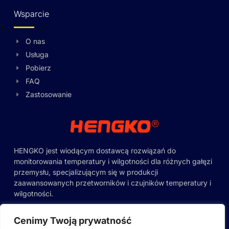
Wsparcie
O nas
Usługa
Swedish
Pobierz
Hungarian
FAQ
Zastosowanie
Greek
Ukrainian
Lithuanian
Romanian
HENGKO jest wiodącym dostawcą rozwiązań do
monitorowania temperatury i wilgotności dla różnych gałęzi
Korean
przemysłu, specjalizującym się w produkcji
Japanese
zaawansowanych przetworników i czujników temperatury i
wilgotności.
Indonesian
Italian
Budynek 65, nr 43, Fukang Road, Pinghu
Cenimy Twoją prywatność
Street, Longgang District, Shenzhen,