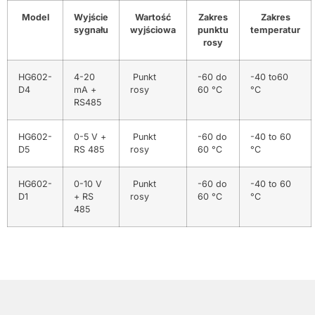
Model
Wyjście
Wartość
Zakres
Zakres
sygnału
wyjściowa
punktu
temperatur
rosy
HG602-
4-20
Punkt
-60 do
-40 to60
D4
mA +
rosy
60 °C
°C
RS485
HG602-
0-5 V +
Punkt
-60 do
-40 to 60
D5
RS 485
rosy
60 °C
°C
HG602-
0-10 V
Punkt
-60 do
-40 to 60
D1
+ RS
rosy
60 °C
°C
485