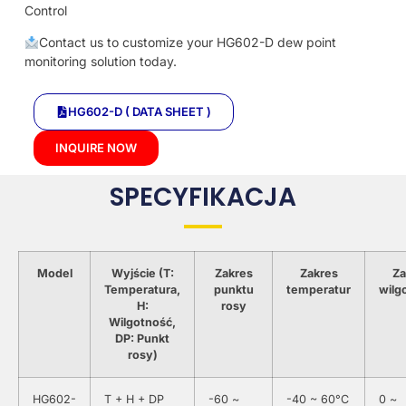
Control
Contact us to customize your HG602-D dew point
monitoring solution today.
HG602-D ( DATA SHEET )
INQUIRE NOW
SPECYFIKACJA
Model
Wyjście (T:
Zakres
Zakres
Za
Temperatura,
punktu
temperatur
wilg
H:
rosy
Wilgotność,
DP: Punkt
rosy)
HG602-
T + H + DP
-60 ~
-40 ~ 60°C
0 ~