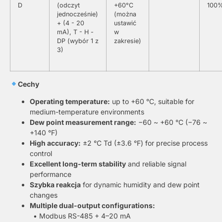
D
(odczyt
+60°C
100
jednocześnie)
(można
+ (4 - 20
ustawić
mA), T - H -
w
DP (wybór 1 z
zakresie)
3)
Cechy
Operating temperature:
up to +60 °C, suitable for
medium-temperature environments
Dew point measurement range:
−60 ~ +60 °C (−76 ~
+140 °F)
High accuracy:
±2 °C Td (±3.6 °F) for precise process
control
Excellent long-term stability
and reliable signal
performance
Szybka reakcja
for dynamic humidity and dew point
changes
Multiple dual-output configurations:
• Modbus RS-485 + 4–20 mA