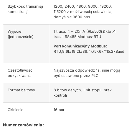
Szybkość transmisji
1200, 2400, 4800, 9600, 19200,
komunikacji
115200 z możliwością ustawienia,
domyślnie 9600 pbs
Wyjście
1 trasa: 4 ~ 20mA (RL≤500Ω)<br>1
(jednocześnie)
trasa: RS485 Modbus-RTU
Port komunikacyjny Modbus:
RTU,9.6k/19.2k/38.4k/57.6k/115.2kBaud
Częstotliwość
Najszybsza odpowiedź 1s, inne mogą
pozyskiwania
być ustawione przez PLC
Format bajtowy
8 bitów danych, 1 bit stopu, brak
kontroli
Ciśnienie
16 bar
Numer zamówienia :