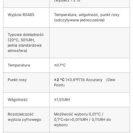
(wybierz 1 z 3)
Wyjście RS485
Temperatura, wilgotność, punkt rosy
(odczytywane jednocześnie)
Typowa dokładność
(20°C, 50%RH,
jedna standardowa
atmosfera)
Temperatura
±0.1°C
Punkt rosy
±2 °C
(±3.6℉)Td Accuracy （Dew
Point）
Wilgotność
±1,5%RH
Rozdzielczość
Możliwość wyboru 0,01°C /
wyjścia cyfrowego
0,1°C<br>0,01%RH / 0,1%RH do
wyboru