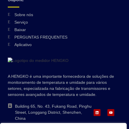
Sobre nós
Swedish
Serviço
Hungarian
Baixar
PERGUNTAS FREQUENTES
Greek
Aplicativo
Ukrainian
Polish
Lithuanian
A HENGKO é uma importante fornecedora de soluções de
Romanian
monitoramento de temperatura e umidade para vários
Korean
setores, especializada na fabricação de transmissores e
sensores avançados de temperatura e umidade.
Japanese
Indonesian
Building 65, No. 43, Fukang Road, Pinghu
Street, Longgang District, Shenzhen,
Italian
China
French
+86-755-88823250