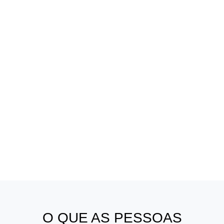
Parceiro global
Junte-se a nós como um agente ou distribuidor autorizado
Entre em contato conosco para obter detalhes e a política do agente hoje mesmo!
O QUE AS PESSOAS