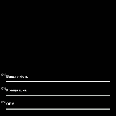
0
%
Вища якість
0
%
Краща ціна
0
%
OEM