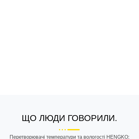
Глобальний партнер
Приєднуйтесь до нас як авторизований агент або дистриб'ютор
Зв'яжіться з нами для отримання агентської політики та деталей сьогодні!
ЩО ЛЮДИ ГОВОРИЛИ.
Перетворювачі температури та вологості HENGKO: