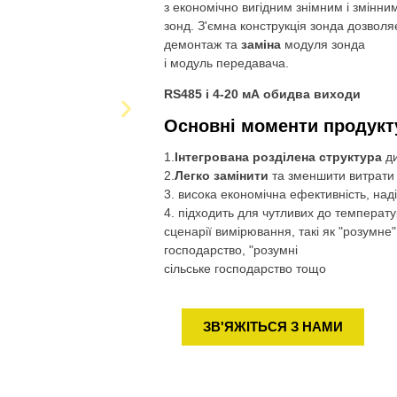
з економічно вигідним знімним і змінни
зонд. З'ємна конструкція зонда дозвол
демонтаж та
заміна
модуля зонда
і модуль передавача.
RS485 і 4-20 мА обидва виходи
Основні моменти продукт
1.
Інтегрована розділена структура
ди
2.
Легко замінити
та зменшити витрати
3. висока економічна ефективність, наді
4. підходить для чутливих до температур
сценарії вимірювання, такі як "розумне
господарство, "розумні
сільське господарство тощо
ЗВ'ЯЖІТЬСЯ З НАМИ