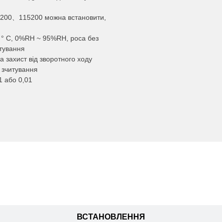
0、115200 можна встановити,
0 ° C, 0%RH ~ 95%RH, роса без
итування
а захист від зворотного ходу
е зчитування
1 або 0,01
ДАНІ
ВСТАНОВЛЕННЯ