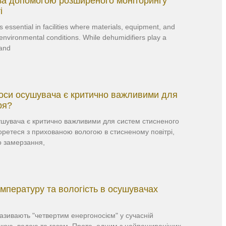
 за допомогою розширеного моніторингу
і
essential in facilities where materials, equipment, and
nvironmental conditions. While dehumidifiers play a
—and
роси осушувача є критично важливими для
ря?
ушувача є критично важливими для систем стисненого
оретеся з прихованою вологою в стисненому повітрі,
о замерзання,
мпературу та вологість в осушувачах
азивають "четвертим енергоносієм" у сучасній
икою, водою та газом. Проте, одним з найпоширеніших