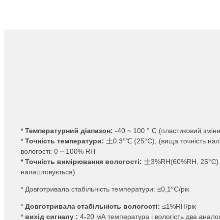
*
Температурний діапазон:
-40 ~ 100 ° C (пластиковий змін
*
Точність температури:
土0.3°℃ (25°C), (вища точність нал
вологості: 0 ~ 100% RH
* Точність вимірювання вологості:
士3%RH(60%RH, 25°C) (б
налаштовується)
* Довготривала стабільність температури: ≤0,1°C/рік
*
Довготривала стабільність вологості:
≤1%RH/рік
*
вихід сигналу :
4-20 мА температура і вологість два анало