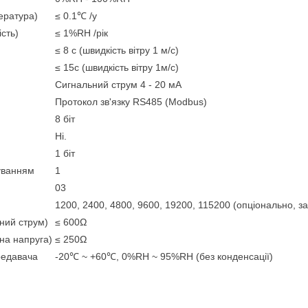
ература)
≤ 0.1℃ /y
ість)
≤ 1%RH /рік
≤ 8 с (швидкість вітру 1 м/с)
≤ 15с (швидкість вітру 1м/с)
Сигнальний струм 4 - 20 мА
Протокол зв'язку RS485 (Modbus)
8 біт
Ні.
1 біт
уванням
1
03
1200, 2400, 4800, 9600, 19200, 115200 (опціонально, з
дний струм)
≤ 600Ω
на напруга)
≤ 250Ω
редавача
-20℃ ~ +60℃, 0%RH ~ 95%RH (без конденсації)