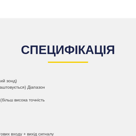
СПЕЦИФІКАЦІЯ
ний зонд)
аштовується) Діапазон
ільш висока точність
гових входу + вихід сигналу