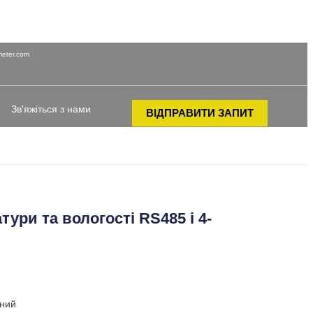
250
eter.com
Зв'яжіться з нами
ВІДПРАВИТИ ЗАПИТ
ури та вологості RS485 і 4-
ений