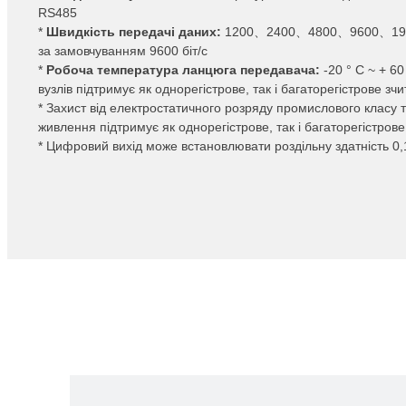
RS485
*
Швидкість передачі даних:
1200、2400、4800、9600、1920
за замовчуванням 9600 біт/с
*
Робоча температура ланцюга передавача:
-20 ° C ~ + 6
вузлів підтримує як однорегістрове, так і багаторегістрове зч
* Захист від електростатичного розряду промислового класу т
живлення підтримує як однорегістрове, так і багаторегістров
* Цифровий вихід може встановлювати роздільну здатність 0,