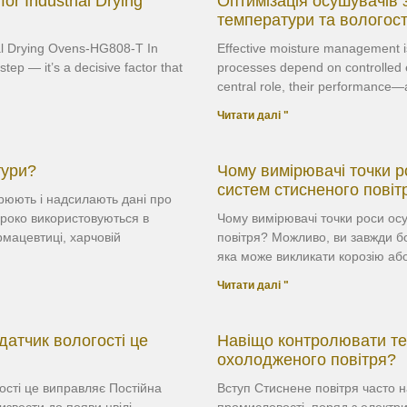
or Industrial Drying
Оптимізація осушувачів
температури та вологост
al Drying Ovens-HG808-T In
Effective moisture management is 
ep — it’s a decisive factor that
processes depend on controlled e
central role, their performance
Читати далі "
тури?
Чому вимірювачі точки 
систем стисненого повіт
рюють і надсилають дані про
роко використовуються в
Чому вимірювачі точки роси ос
мацевтиці, харчовій
повітря? Можливо, ви завжди б
яка може викликати корозію аб
Читати далі "
 датчик вологості це
Навіщо контролювати те
охолодженого повітря?
гості це виправляє Постійна
Вступ Стиснене повітря часто н
извести до появи цвілі
промисловості, поряд з електр