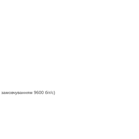
а замовчуванням 9600 біт/с)