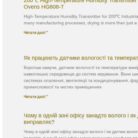
200℃ High-Temperature Humidity Transmitter f
Ovens HG808-T
High-Temperature Humidity Transmitter for 200℃ Industri
many manufacturing processes, drying is more than just a st
Читати далі "
Як працюють датчики вологості та темпера
Коротше кажучи, датчики вологості та температури вимі
навколишнє середовище до систем керування. Вони ши
системах опалення, вентиляції та кондиціонування, фар
промисловості та чистих приміщеннях
Читати далі "
Чому в одній зоні офісу занадто волого і як
виправляє?
Чому в одній зоні офісу занадто волого і як датчик воло
вологість в одній зоні офісу може порушити комфорт, пр