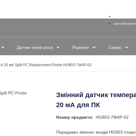
+86-755-88823
sales@hengkom
Датчик точки роси
Рішення
Сервіс
і 4-20 мА Split PC Replacement Probe HG803-7W4P-02
Змінний датчик температ
20 мА для ПК
Номер предмета:
HG803-7W4P-02
Передавач змінних зондів HG803 спар