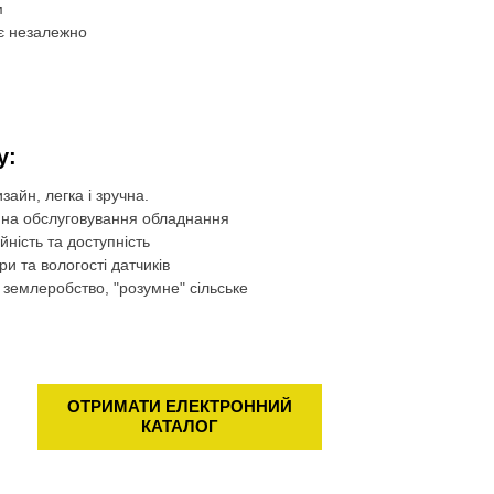
м
яє незалежно
у:
зайн, легка і зручна.
 на обслуговування обладнання
йність та доступність
и та вологості датчиків
" землеробство, "розумне" сільське
ОТРИМАТИ ЕЛЕКТРОННИЙ
КАТАЛОГ