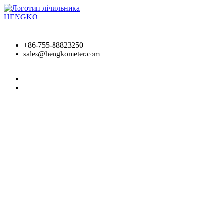
Перейти
до
вмісту
+86-755-88823250
sales@hengkometer.com
Головна сторінка
Продукти