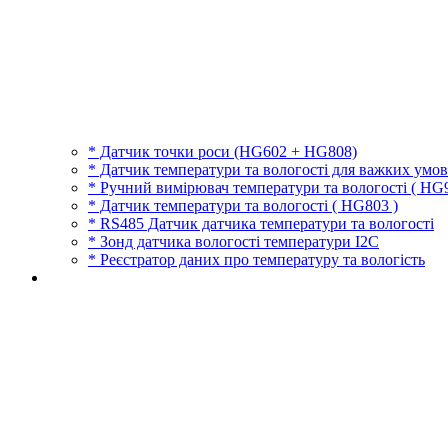
* Датчик точки роси (HG602 + HG808)
* Датчик температури та вологості для важких умов
* Ручний вимірювач температури та вологості ( HG9
* Датчик температури та вологості ( HG803 )
* RS485 Датчик датчика температури та вологості
* Зонд датчика вологості температури I2C
* Реєстратор даних про температуру та вологість
Датчик точки роси