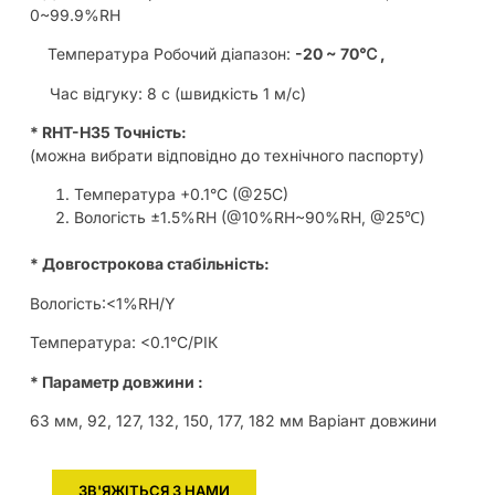
0~99.9%RH
Температура Робочий діапазон:
-20
~
70
℃ ,
Час відгуку: 8 с (швидкість 1 м/с)
* RHT-H35 Точність:
(можна вибрати відповідно до технічного паспорту)
Температура +0.1°C (@25C)
Вологість ±1.5%RH (@10%RH~90%RH, @25℃)
* Довгострокова стабільність:
Вологість:<1%RH/Y
Температура: <0.1°C/РІК
* Параметр довжини :
63 мм, 92, 127, 132, 150, 177, 182 мм Варіант довжини
ЗВ'ЯЖІТЬСЯ З НАМИ