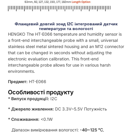
Фланцевий довгий зонд I2C інтегрований датчик
температури та вологості
HENGKO The HT-E066 temperature and humidity sensor is
a front-end interchangeable probe with a small, universal
stainless steel metal sintered housing and an M12 connector
that can be changed in seconds without adjusting the
electronic evaluation calibration. This front-end
interchangeable probe allows for use in various harsh
environments.
Предмет:
HT-E066
Особливості продукту
* Випуск продукції:
I2C
* Джерело живлення:
DC 3.3V~5.5V Потужність
* Споживання:
<0.1W
Діапазон вимірювання вологості:
-40~125 ℃
,