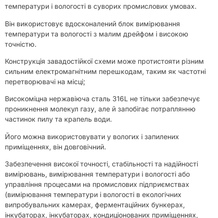
температури і вологості в суворих промислових умовах.
Він використовує вдосконалений блок вимірювання
температури та вологості з малим дрейфом і високою
точністю.
Конструкція завадостійкої схеми може протистояти різним
сильним електромагнітним перешкодам, таким як частотні
перетворювачі на місці;
Високоміцна нержавіюча сталь 316L не тільки забезпечує
проникнення молекул газу, але й запобігає потраплянню
частинок пилу та крапель води.
Його можна використовувати у вологих і запилених
приміщеннях, він довговічний.
Забезпечення високої точності, стабільності та надійності
вимірювань, вимірювання температури і вологості або
управління процесами на промислових підприємствах
(вимірювання температури і вологості в екологічних
випробувальних камерах, ферментаційних бункерах,
інкубаторах, інкубаторах, кондиціонованих приміщеннях,