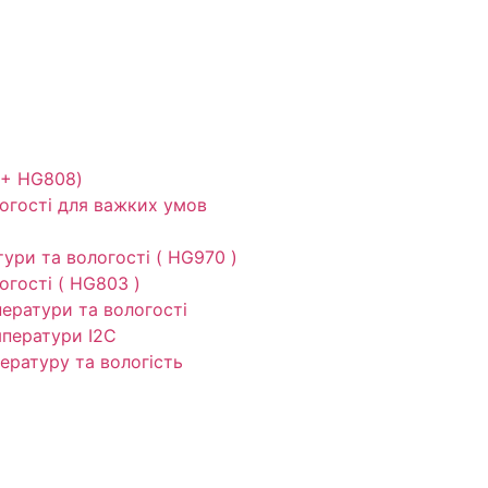
 + HG808)
огості для важких умов
ури та вологості ( HG970 )
огості ( HG803 )
ератури та вологості
мператури I2C
ературу та вологість