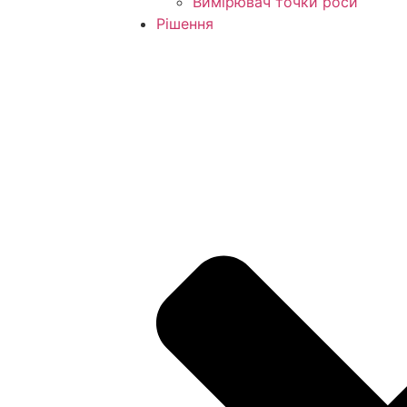
Вимірювач точки роси
Рішення