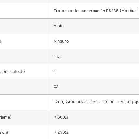
Protocolo de comunicación RS485 (Modbus)
8 bits
d
Ninguno
1 bit
s por defecto
1
03
1200, 2400, 4800, 9600, 19200, 115200 (opc
iente)
≤ 600Ω
sión)
≤ 250Ω