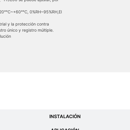
20°℃~+60°℃, 0%RH~95%RH,El
ial y la protección contra
tro único y registro múltiple.
olución
HOJA DE DATOS
INSTALACIÓN