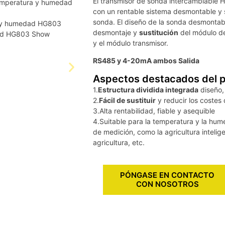
El transmisor de sonda intercambiable
con un rentable sistema desmontable y s
sonda. El diseño de la sonda desmontab
desmontaje y
sustitución
del módulo d
y el módulo transmisor.
RS485 y 4-20mA ambos Salida
Aspectos destacados del 
1.
Estructura dividida integrada
diseño, 
2.
Fácil de sustituir
y reducir los costes
3.Alta rentabilidad, fiable y asequible
4.Suitable para la temperatura y la hum
de medición, como la agricultura intelig
agricultura, etc.
PÓNGASE EN CONTACTO
CON NOSOTROS