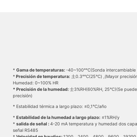
*
Gama de temperaturas:
-40~100°℃(Sonda intercambiable d
*
Precisión de temperatura:
土0.3°℃(25°C) ,(Mayor precisión
Humedad: 0~100% HR
* Precisión de la humedad:
士3%RH(60%RH, 25°C)(Se puede p
precisión)
* Estabilidad térmica a largo plazo: ≤0,1°C/año
*
Estabilidad de la humedad a largo plazo:
≤1%RH/y
*
salida de señal :
4-20 mA temperatura y humedad dos capac
señal RS485
*
Velocidad en baudios:
1200、2400、4800、9600、19200、115