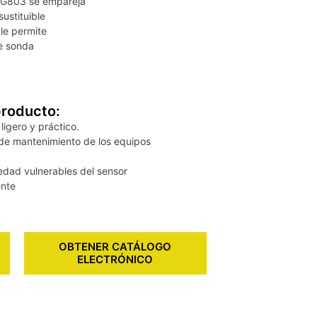
 HG803 se empareja
ustituible
le permite
e sonda
producto:
ligero y práctico.
 de mantenimiento de los equipos
edad vulnerables del sensor
ente
OBTENER CATÁLOGO
ELECTRÓNICO