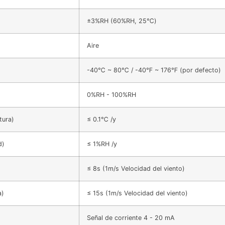
±3%RH (60%RH, 25℃)
Aire
-40℃ ~ 80℃ / -40℉ ~ 176℉ (por defecto)
0%RH - 100%RH
tura)
≤ 0.1℃ /y
d)
≤ 1%RH /y
≤ 8s (1m/s Velocidad del viento)
a)
≤ 15s (1m/s Velocidad del viento)
Señal de corriente 4 - 20 mA