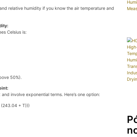
and relative humidity if you know the air temperature and
ity:
es Celsius is:
above 50%).
int:
 and involve exponential terms. Here’s one option:
 (243.04 + T)))
P
n