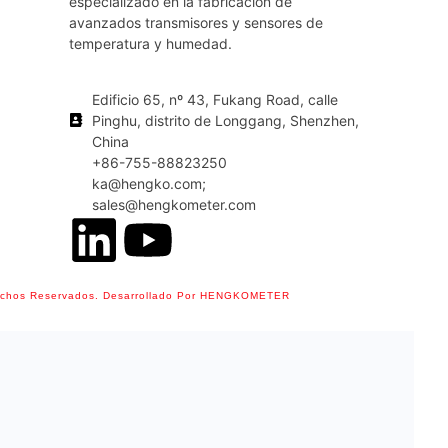
especializado en la fabricación de
avanzados transmisores y sensores de
temperatura y humedad.
Edificio 65, nº 43, Fukang Road, calle
Pinghu, distrito de Longgang, Shenzhen,
China
+86-755-88823250
ka@hengko.com;
sales@hengkometer.com
echos Reservados. Desarrollado Por HENGKOMETER