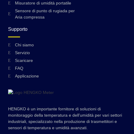
Misuratore di umidità portatile
Sensore di punto di rugiada per
Aria compressa
Supporto
Swedish
Chi siamo
Servizio
Hungarian
Scaricare
Greek
FAQ
Ukrainian
Applicazione
Polish
Lithuanian
Romanian
HENGKO è un importante fornitore di soluzioni di
Korean
monitoraggio della temperatura e dell'umidità per vari settori
industriali, specializzato nella produzione di trasmettitori e
Japanese
sensori di temperatura e umidità avanzati.
Indonesian