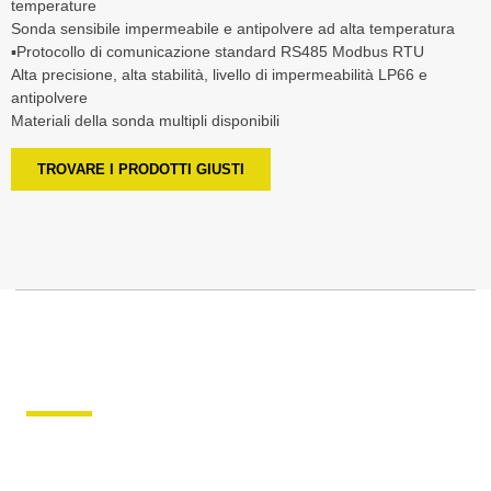
temperature
Sonda sensibile impermeabile e antipolvere ad alta temperatura
▪Protocollo di comunicazione standard RS485 Modbus RTU
Alta precisione, alta stabilità, livello di impermeabilità LP66 e
antipolvere
Materiali della sonda multipli disponibili
TROVARE I PRODOTTI GIUSTI
Sensore di temperatura e
umidità del condotto
HENGKO offre un'ampia gamma di sensori di temperatura e
umidità per ogni esigenza, dalle sonde di temperatura e