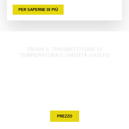
PER SAPERNE DI PIÙ
TROVA IL TRASMETTITORE DI
TEMPERATURA E UMIDITÀ GIUSTO
Raccontateci oggi il vostro
progetto
Raccontaci i dettagli del tuo progetto Monitor,
Vi forniremo la soluzione migliore a prezzi competitivi entro 3
Swedish
giorni.
Hungarian
PREZZO
Greek
Ukrainian