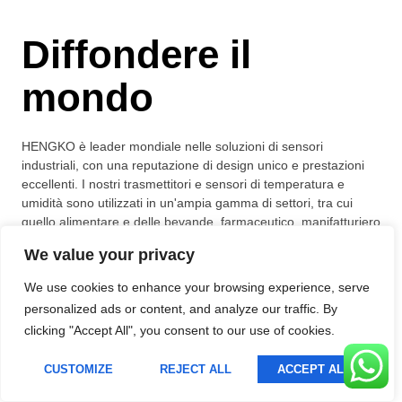
Polish
Diffondere il
Lithuanian
Romanian
mondo
Korean
Japanese
HENGKO è leader mondiale nelle soluzioni di sensori
industriali, con una reputazione di design unico e prestazioni
Indonesian
eccellenti. I nostri trasmettitori e sensori di temperatura e
French
umidità sono utilizzati in un'ampia gamma di settori, tra cui
quello alimentare e delle bevande, farmaceutico, manifatturiero
German
e del monitoraggio ambientale.
We value your privacy
Russian
We use cookies to enhance your browsing experience, serve
Portuguese
0
+
0
0
K
personalized ads or content, and analyze our traffic. By
Spanish
clicking "Accept All", you consent to our use of cookies.
Anni di
Vendite in tutto
Progetti
English
esperienza
il mondo
industriali
CUSTOMIZE
REJECT ALL
ACCEPT ALL
Italian