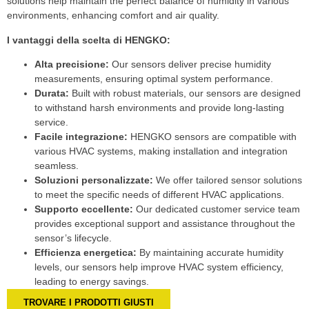
solutions help maintain the perfect balance of humidity in various
environments, enhancing comfort and air quality.
I vantaggi della scelta di HENGKO:
Alta precisione:
Our sensors deliver precise humidity
measurements, ensuring optimal system performance.
Durata:
Built with robust materials, our sensors are designed
to withstand harsh environments and provide long-lasting
service.
Facile integrazione:
HENGKO sensors are compatible with
various HVAC systems, making installation and integration
seamless.
Soluzioni personalizzate:
We offer tailored sensor solutions
to meet the specific needs of different HVAC applications.
Supporto eccellente:
Our dedicated customer service team
provides exceptional support and assistance throughout the
sensor’s lifecycle.
Efficienza energetica:
By maintaining accurate humidity
levels, our sensors help improve HVAC system efficiency,
leading to energy savings.
TROVARE I PRODOTTI GIUSTI