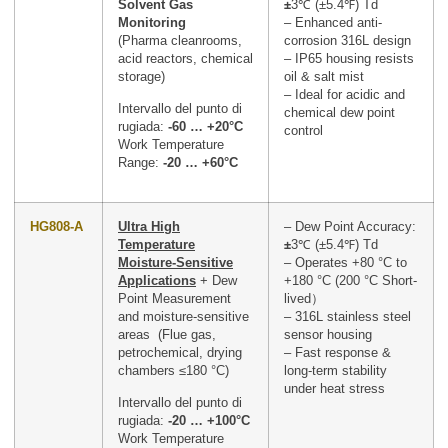
Solvent Gas
±
3℃ (±5.4℉) Td
Monitoring
– Enhanced anti-
(Pharma cleanrooms,
corrosion 316L design
acid reactors, chemical
– IP65 housing resists
storage)
oil & salt mist
– Ideal for acidic and
Intervallo del punto di
chemical dew point
rugiada:
-60 … +20°C
control
Work Temperature
Range:
-20 … +60°C
HG808-A
Ultra High
– Dew Point Accuracy:
Temperature
±
3℃ (±5.4℉) Td
Moisture-Sensitive
– Operates +80 °C to
Applications
+ Dew
+180 °C (200 °C Short-
Point Measurement
lived）
and moisture-sensitive
– 316L stainless steel
areas (Flue gas,
sensor housing
petrochemical, drying
– Fast response &
chambers ≤180 °C)
long-term stability
under heat stress
Intervallo del punto di
rugiada:
-20 … +100°C
Work Temperature