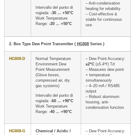
– Anti-condensation
Intervallo del punto di
heating for reliability
rugiada:
-30 … +50°C
– Cost-effective &
Work Temperature
stable for continuous
Range:
-20 … +50°C
use
2. Box Type Dew Point Transmitter (
HG808
Series )
HG808-D
Normal Temperature
– Dew Point Accuracy:
Environment Dew
±2℃
(±5.4℉) Td
Point Measurement
– Measures dew point
(Glove boxes,
+ temperature
compressed air, dry
simultaneously
gas systems)
– 4–20 mA / RS485
output
Intervallo del punto di
– Robust aluminum
rugiada:
-60 … +90°C
housing, anti-
Work Temperature
condensation function
Range:
-40 … +90°C
HG808-G
Chemical / Acidic /
– Dew Point Accuracy: