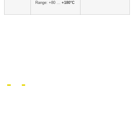
Range: +80 …
+180°C
1
HG602 Series