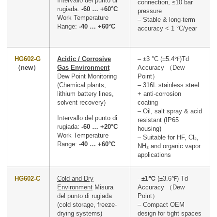
Intervallo del punto di
connection, ≤10 bar
rugiada:
-60 … +60°C
pressure
Work Temperature
– Stable & long-term
Range:
-40 … +60°C
accuracy < 1 °C/year
HG602-G
Acidic / Corrosive
– ±3 °C (±5.4℉)Td
（new）
Gas Environment
Accuracy （Dew
Dew Point Monitoring
Point）
(Chemical plants,
– 316L stainless steel
lithium battery lines,
+ anti-corrosion
solvent recovery)
coating
– Oil, salt spray & acid
Intervallo del punto di
resistant (IP65
rugiada:
-60 … +20°C
housing)
Work Temperature
– Suitable for HF, Cl₂,
Range:
-40 … +60°C
NH₃ and organic vapor
applications
HG602-C
Cold and Dry
-
±1℃
(±3.6℉) Td
Environment
Misura
Accuracy （Dew
del punto di rugiada
Point）
(cold storage, freeze-
– Compact OEM
drying systems)
design for tight spaces