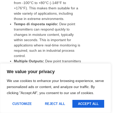
from -100°C to +80°C (-148°F to
Polish
+176°F). This makes them suitable for a
wide variety of applications, including
Lithuanian
those in extreme environments.
Romanian
Tempo di risposta rapido:
Dew point
transmitters can respond quickly to
Korean
changes in moisture content, typically
Japanese
within seconds. This is important for
applications where real-time monitoring is
Indonesian
required, such as in industrial process
control.
French
Multiple Outputs:
Dew point transmitters
German
can provide multiple outputs, such as
We value your privacy
analog (4-20 mA or 0-10 V), digital (RS-
Russian
485 or Modbus), and alarm relays. This
We use cookies to enhance your browsing experience, serve
Portuguese
allows them to be integrated into a variety
personalized ads or content, and analyze our traffic. By
of control systems.
Spanish
clicking "Accept All", you consent to our use of cookies.
Rugged Construction:
Dew point
English
transmitters are typically built to withstand
harsh environments, such as those found
CUSTOMIZE
REJECT ALL
ACCEPT ALL
Italian
in industrial settings. They are often made