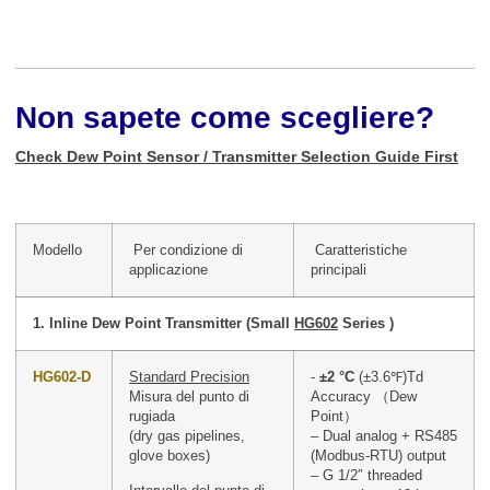
Non sapete come scegliere?
Check Dew Point Sensor / Transmitter Selection Guide First
Modello
Per condizione di
Caratteristiche
applicazione
principali
1. Inline Dew Point Transmitter (Small
HG602
Series )
HG602-D
Standard Precision
-
±2 °C
(±3.6℉)Td
Misura del punto di
Accuracy （Dew
rugiada
Point）
(dry gas pipelines,
– Dual analog + RS485
glove boxes)
(Modbus-RTU) output
– G 1/2″ threaded