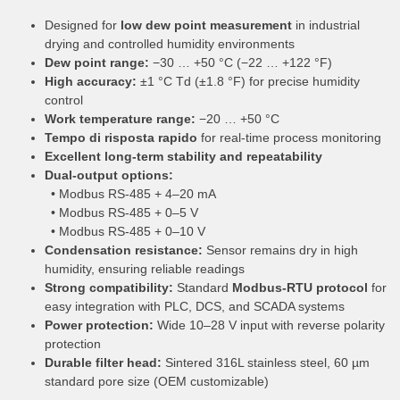
Designed for
low dew point measurement
in industrial
drying and controlled humidity environments
Dew point range:
−30 … +50 °C (−22 … +122 °F)
High accuracy:
±1 °C Td (±1.8 °F) for precise humidity
control
Work temperature range:
−20 … +50 °C
Tempo di risposta rapido
for real-time process monitoring
Excellent long-term stability and repeatability
Dual-output options:
• Modbus RS-485 + 4–20 mA
• Modbus RS-485 + 0–5 V
• Modbus RS-485 + 0–10 V
Condensation resistance:
Sensor remains dry in high
humidity, ensuring reliable readings
Strong compatibility:
Standard
Modbus-RTU protocol
for
easy integration with PLC, DCS, and SCADA systems
Power protection:
Wide 10–28 V input with reverse polarity
protection
Durable filter head:
Sintered 316L stainless steel, 60 µm
standard pore size (OEM customizable)