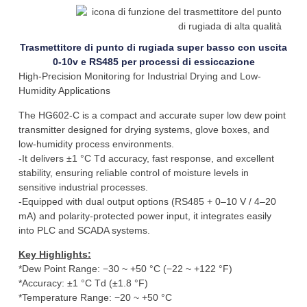
Trasmettitore di punto di rugiada super basso con uscita
0-10v e RS485 per processi di essiccazione
High-Precision Monitoring for Industrial Drying and Low-
Humidity Applications
The HG602-C is a compact and accurate super low dew point
transmitter designed for drying systems, glove boxes, and
low-humidity process environments.
-It delivers ±1 °C Td accuracy, fast response, and excellent
stability, ensuring reliable control of moisture levels in
sensitive industrial processes.
-Equipped with dual output options (RS485 + 0–10 V / 4–20
mA) and polarity-protected power input, it integrates easily
into PLC and SCADA systems.
Key Highlights:
*Dew Point Range: −30 ~ +50 °C (−22 ~ +122 °F)
*Accuracy: ±1 °C Td (±1.8 °F)
*Temperature Range: −20 ~ +50 °C