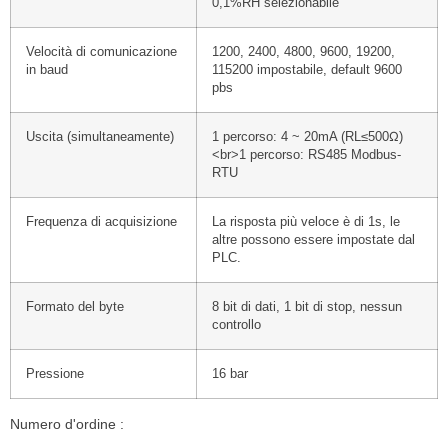
0,1%RH selezionabile
Velocità di comunicazione
1200, 2400, 4800, 9600, 19200,
in baud
115200 impostabile, default 9600
pbs
Uscita (simultaneamente)
1 percorso: 4 ~ 20mA (RL≤500Ω)
<br>1 percorso: RS485 Modbus-
RTU
Frequenza di acquisizione
La risposta più veloce è di 1s, le
altre possono essere impostate dal
PLC.
Formato del byte
8 bit di dati, 1 bit di stop, nessun
controllo
Pressione
16 bar
Numero d'ordine :