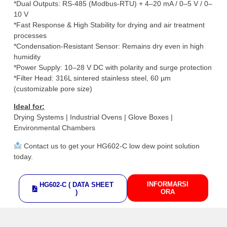
*Dual Outputs: RS-485 (Modbus-RTU) + 4–20 mA / 0–5 V / 0–
10 V
*Fast Response & High Stability for drying and air treatment
processes
*Condensation-Resistant Sensor: Remains dry even in high
humidity
*Power Supply: 10–28 V DC with polarity and surge protection
*Filter Head: 316L sintered stainless steel, 60 µm
(customizable pore size)
Ideal for:
Drying Systems | Industrial Ovens | Glove Boxes |
Environmental Chambers
Contact us to get your HG602-C low dew point solution
today.
INFORMARSI
HG602-C ( DATA SHEET
ORA
)