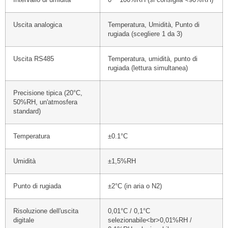
Intervallo di umidità
0 ~ 100%RH (si consiglia <90%RH)
Uscita analogica
Temperatura, Umidità, Punto di
rugiada (scegliere 1 da 3)
Uscita RS485
Temperatura, umidità, punto di
rugiada (lettura simultanea)
Precisione tipica (20°C,
50%RH, un'atmosfera
standard)
Temperatura
±0.1°C
Umidità
±1,5%RH
Punto di rugiada
±2°C (in aria o N2)
Risoluzione dell'uscita
0,01°C / 0,1°C
digitale
selezionabile<br>0,01%RH /