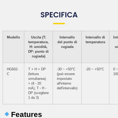
SPECIFICA
Modello
Uscita (T:
Intervallo
Intervallo di
Int
temperatura,
del punto di
temperatura
H: umidità,
rugiada
u
DP: punto di
rugiada)
HG602-
T + H + DP
-30 ~ +50°C
-20 ~ +50°C
0 
C
(lettura
(può essere
10
simultanea)
impostato
+ (4 - 20
all'interno
mA), T - H -
dell'intervallo)
DP (scegliere
1 da 3)
Features