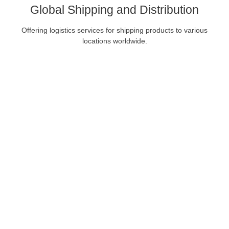
Global Shipping and Distribution
Offering logistics services for shipping products to various
locations worldwide.
Choose HENGKO
Powerful solutions of
temperature and humidity
transmitter and sensor
Advanced Technologies for Precise Temperature and
Humidity Measurement and Transmission by HENGKO’s
Temperature and Humidity Sensor or Transmitter Monitor