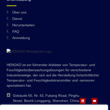
Über uns
Swedish
Dienst
Hungarian
Herunterladen
FAQ
Greek
Anmeldung
Ukrainian
Polish
Lithuanian
HENGKO ist ein führender Anbieter von Temperatur- und
Romanian
Feuchtigkeitsüberwachungslösungen für verschiedene
Korean
Industriezweige, der sich auf die Herstellung fortschrittlicher
Temperatur- und Feuchtigkeitstransmitter und -sensoren
Japanese
spezialisiert hat.
Indonesian
Gebäude 65, Nr. 43, Fukang Road, Pinghu
Italian
Street, Bezirk Longgang, Shenzhen, China
French
+86-755-88823250