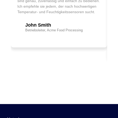
sind genau, zuverlässig und einfach zu bedienen.
Pr
Ich empfehle sie jedem, der nach hochwertigen
he
Temperatur- und Feuchtigkeitssensoren sucht.
de
de
John Smith
Betriebsleiter, Acme Food Processing