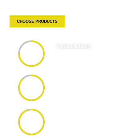
Solution
CHOOSE PRODUCTS
Verlässlichkeit
75%
rugged construction and high-quality
components.
Genauigkeit
87%
highest standards to ensure the most
accurate readings possible.
Dauerhaftigkeit
95%
designed to withstand even the most
challenging environments.