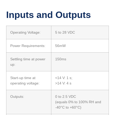
Inputs and Outputs
Operating Voltage:
5 to 28 VDC
Power Requirements:
56mW
Settling time at power
150ms
up:
Start-up time at
<14 V: 1 s;
operating voltage:
>14 V: 4 s
Outputs:
0 to 2.5 VDC
(equals 0% to 100% RH and
-40°C to +60°C)