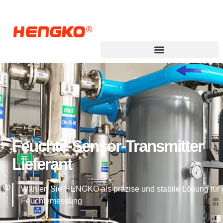
Feuchte-Sensor-Transmitter
Lieferant
Wählen Sie HENGKO als präzise und stabile Lösung für 
Feuchtemessung